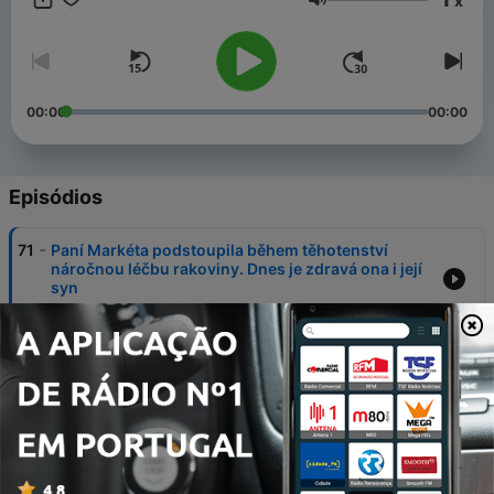
x
poslouchat v mobilní aplikaci mujRozhlas pro
Android
a
iOS
Volume
nebo na webu
mujRozhlas.cz
.
00:00
00:00
Episódios
-
71
Paní Markéta podstoupila během těhotenství
náročnou léčbu rakoviny. Dnes je zdravá ona i její
syn
28 jun. 2026
-
70
Hluk v duši, který nikdy neutichá. Paní Janě
převrátil tinnitus život naruby
21 jun. 2026
-
69
Rakovina plic u nekuřáka? Příběh pacientky
Patricie mění pohled na medicínu
14 jun. 2026