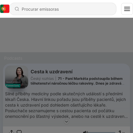
Podcasts
Cesta k uzdravení
Český rozhlas
|
71 - Paní Markéta podstoupila během
těhotenství náročnou léčbu rakoviny. Dnes je zdravá
ona i její syn
Silné příběhy medicíny podle skutečných událostí s předními
lékaři Česka. Hlavní linkou pořadu jsou příběhy pacientů, jejich
cesta k uzdravení pod dohledem ošetřujícího lékaře.
Posluchače seznamujeme s cestou pacienta od počátku
onemocnění po šťastný výsledek, anebo na cestě k uzdravení.
Všechny díly podcastu Cesta k uzdravení můžete pohodlně
1