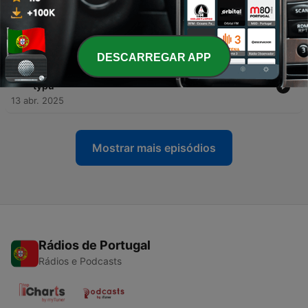
-
68
Nejzákeřnější gynekologická diagnóza v 21
letech? Pro lékaře šok, pro mladou Betty realita
07 jun. 2026
DESCARREGAR APP
-
67
Vážil jsem téměř 170 kilo! Martin trpěl obezitou 3.
typu
13 abr. 2025
Mostrar mais episódios
Rádios de Portugal
Rádios e Podcasts