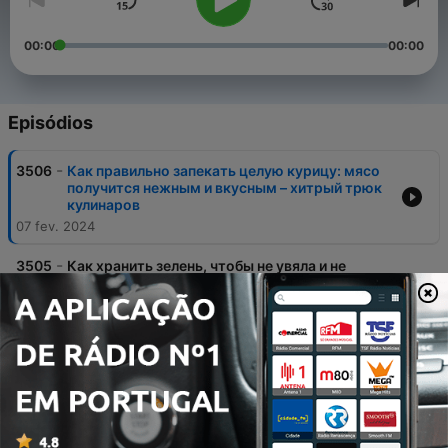
00:00
00:00
Episódios
-
3506
Как правильно запекать целую курицу: мясо
получится нежным и вкусным – хитрый трюк
кулинаров
07 fev. 2024
-
3505
Как хранить зелень, чтобы не увяла и не
потеряла вкус: умные хозяйки раскрыли
секрет – подойдет каждому
06 fev. 2024
-
3504
Как сделать вкус кофе более насыщенным:
выручит простая хитрость – ее запомнит
даже ребенок
04 fev. 2024