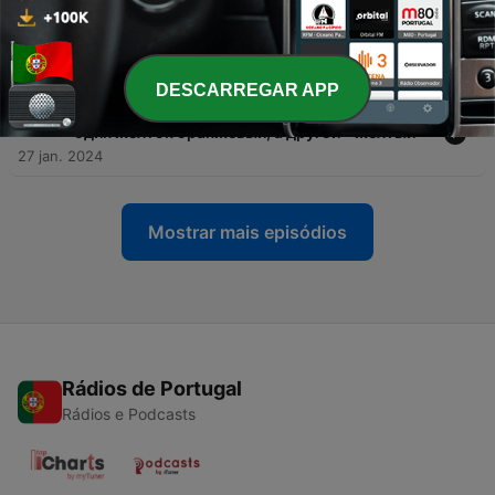
-
3503
Как в два счета очистить овощи от семян:
метод ушлых шеф-поваров – хозяйкам на
заметку
03 fev. 2024
DESCARREGAR APP
-
3502
От чего зависит цвет яичных желтков: почему
один желток оранжевый, а другой – желтый
27 jan. 2024
Mostrar mais episódios
Rádios de Portugal
Rádios e Podcasts