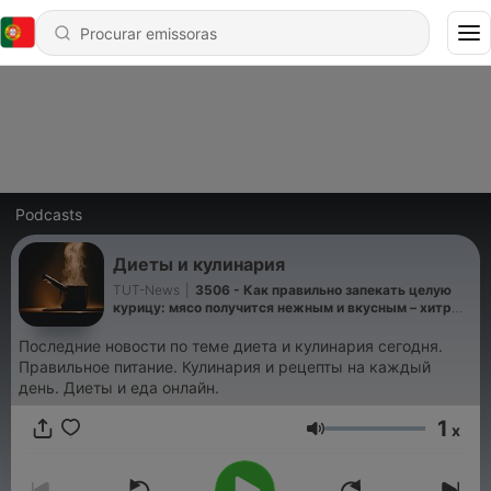
Podcasts
Диеты и кулинария
TUT-News
|
3506 - Как правильно запекать целую
курицу: мясо получится нежным и вкусным – хитрый
трюк кулинаров
Последние новости по теме диета и кулинария сегодня.
Правильное питание. Кулинария и рецепты на каждый
день. Диеты и еда онлайн.
1
x
Volume