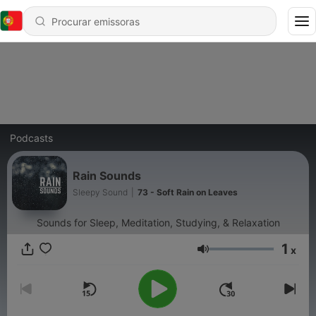
Podcasts
Rain Sounds
Sleepy Sound
|
73 - Soft Rain on Leaves
Sounds for Sleep, Meditation, Studying, & Relaxation
1
x
Volume