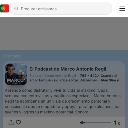
Podcasts
El Podcast de Marco Antonio Regil
Sonoro | Marco Antonio Regil
|
765 - 442.- Cuando el
amor también significa soltar: Alzheimer - Alan Slim y
Marco Antonio Regil
Aprende cómo disfrutar y vivir tu vida al máximo. Cada
semana con entrevistas y capítulos especiales, Marco Antonio
Regil te acompaña en un viaje de crecimiento personal y
consciencia que te empodera y apoya, para que alcances tus
sueños y logres tu máximo potencial. Sonoro
1
x
Volume