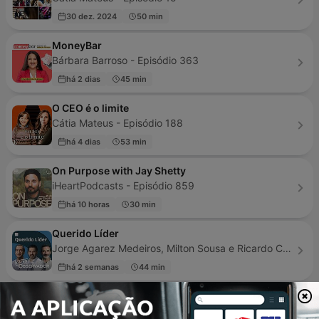
30 dez. 2024
50 min
MoneyBar
Bárbara Barroso - Episódio 363
há 2 dias
45 min
O CEO é o limite
Cátia Mateus - Episódio 188
há 4 dias
53 min
On Purpose with Jay Shetty
iHeartPodcasts - Episódio 859
há 10 horas
30 min
Querido Líder
Jorge Agarez Medeiros, Milton Sousa e Ricardo Conceição - Episódio 122
há 2 semanas
44 min
Melhor é Difícil
Observador - Episódio 13