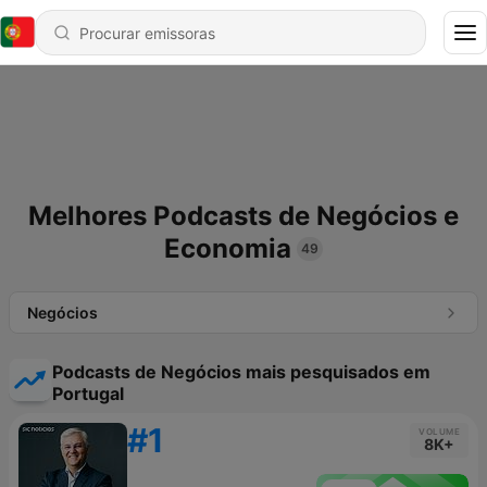
Melhores Podcasts de Negócios e
Economia
49
Negócios
Podcasts de Negócios mais pesquisados em
Portugal
#1
VOLUME
8K+