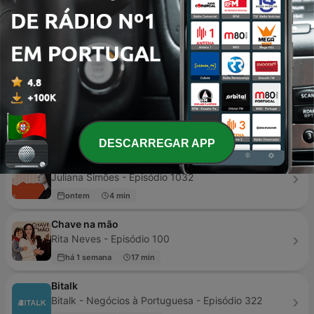
03 jul. 2026
40 min
Liga dos Inovadores
Expresso - Episódio 73
há 2 dias
49 min
O Investidor Inteligente
Casa de Investimentos - Episódio 78
há 1 semana
51 min
DESCARREGAR APP
Economia dia a dia
Juliana Simões - Episódio 1032
ontem
4 min
Chave na mão
Rita Neves - Episódio 100
há 1 semana
17 min
Bitalk
Bitalk - Negócios à Portuguesa - Episódio 322