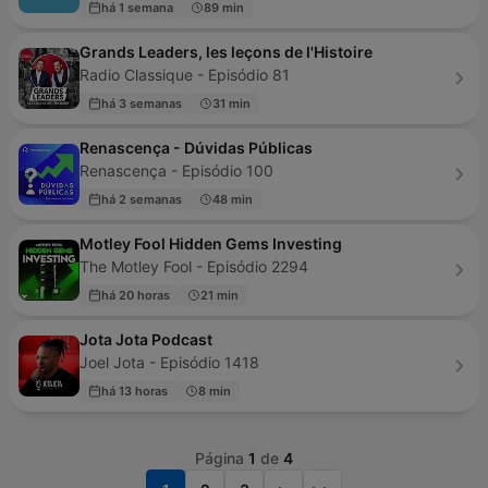
há 1 semana
89 min
Grands Leaders, les leçons de l'Histoire
Radio Classique - Episódio 81
há 3 semanas
31 min
Renascença - Dúvidas Públicas
Renascença - Episódio 100
há 2 semanas
48 min
Motley Fool Hidden Gems Investing
The Motley Fool - Episódio 2294
há 20 horas
21 min
Jota Jota Podcast
Joel Jota - Episódio 1418
há 13 horas
8 min
Página
1
de
4