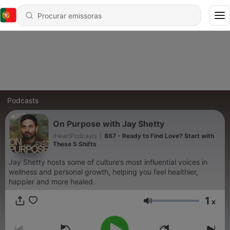
Podcasts
On Purpose with Jay Shetty
iHeartPodcasts
|
867 - Ready to Find Love? Start with
These 5 Shifts
Jay Shetty hosts some of culture’s most influential voices in
wellness and personal growth, helping you feel healthier,
happier and more healed.
1
x
Volume