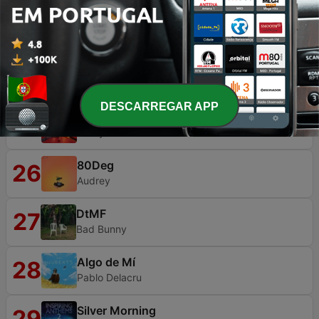
C'est la Vie
23
Richie Harrington
Si Antes Te Hubiera Conocido
24
Karol G
DESCARREGAR APP
WORLDWIDE (with Wet Bed Gang)
25
Mizzy Miles
80Deg
26
Audrey
DtMF
27
Bad Bunny
Algo de Mí
28
Pablo Delacru
Silver Morning
29