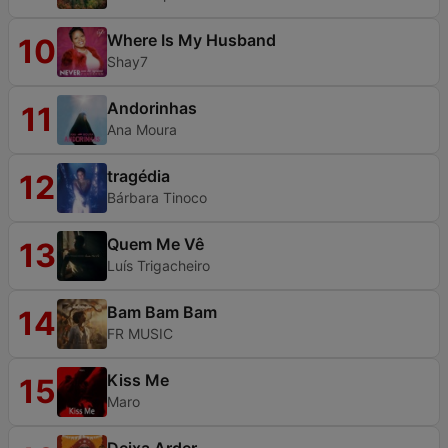
Where Is My Husband
10
Shay7
Andorinhas
11
Ana Moura
tragédia
12
Bárbara Tinoco
Quem Me Vê
13
Luís Trigacheiro
Bam Bam Bam
14
FR MUSIC
Kiss Me
15
Maro