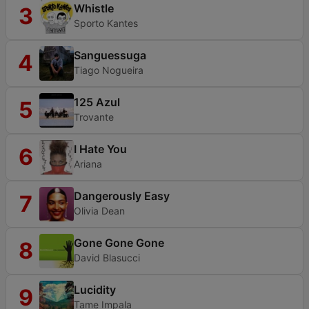
Whistle
3
Sporto Kantes
Sanguessuga
4
Tiago Nogueira
125 Azul
5
Trovante
I Hate You
6
Ariana
Dangerously Easy
7
Olivia Dean
Gone Gone Gone
8
David Blasucci
Lucidity
9
Tame Impala