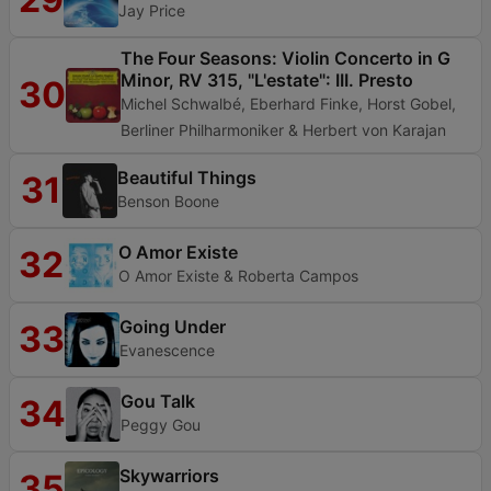
Jay Price
The Four Seasons: Violin Concerto in G
Minor, RV 315, "L'estate": III. Presto
30
Michel Schwalbé, Eberhard Finke, Horst Gobel,
Berliner Philharmoniker & Herbert von Karajan
Beautiful Things
31
Benson Boone
O Amor Existe
32
O Amor Existe & Roberta Campos
Going Under
33
Evanescence
Gou Talk
34
Peggy Gou
Skywarriors
35