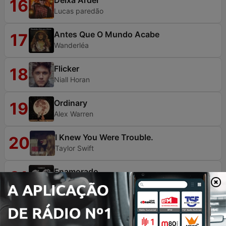
Deixa Arder
16
Lucas paredão
Antes Que O Mundo Acabe
17
Wanderléa
Flicker
18
Niall Horan
Ordinary
19
Alex Warren
I Knew You Were Trouble.
20
Taylor Swift
Enamorado
21
Yahritza
MAYBE.
22
SIENNA SPIRO