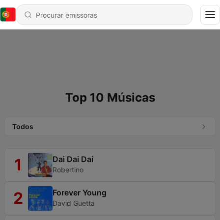
Top 10 Músicas
Todos
Dai Dai Dai
1
Robertino
Forever Young
2
David Guetta