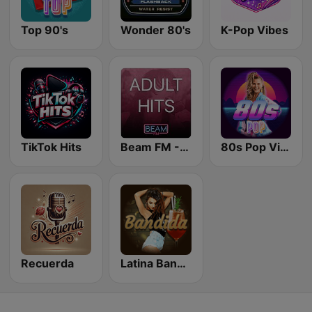
Top 90's
Wonder 80's
K-Pop Vibes
TikTok Hits
Beam FM - Adult Hits
80s Pop Vibes
Recuerda
Latina Bandida!