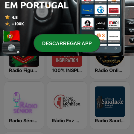
batida.fm
RÁDIO REGIONAL
Radio Fado de Coimbra
DESCARREGAR APP
Rádio Figueira Gospel
100% INSPIRATION
Rádio Online Adorando Jesus
Radio Sénior Santa Casa da Misericórdia
Rádio Foz do Mondego
Radio Saudade