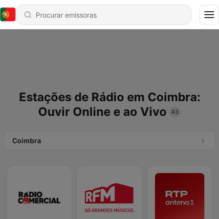
Estações de Rádio em Coimbra:
Ouvir Online e ao Vivo
43
Coimbra