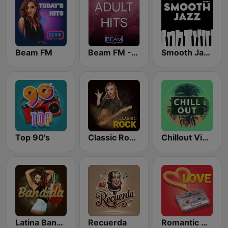
Beam FM
Beam FM - Adult Hits
Smooth Jazz - Groov
Top 90's
Classic Rock Station
Chillout Vibes
Latina Bandida!
Recuerda
Romantic Vibes