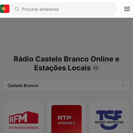
Rádio Castelo Branco Online e
Estações Locais
34
Castelo Branco