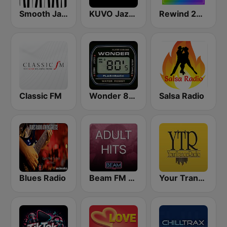
Smooth Jazz - Groov
KUVO Jazz 89.3 FM
Rewind 2000's
Classic FM
Wonder 80's
Salsa Radio
Blues Radio
Beam FM - Adult Hits
Your Trance Radio