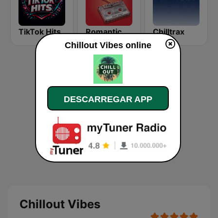
TikTok Hits
Romantic Vibes
Chilltrax
Chillout Vibes online
DESCARREGAR APP
Chillout Vibes