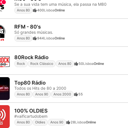
Se a sua vida tem uma música, ela passa na M80
Anos 80
400
Lisboa
Online
RFM - 80's
Só grandes músicas.
Anos 80
944
Lisboa
Online
80Rock Rádio
Rock
Rock Clássico
Anos 80
50
Lisboa
Online
Top80 Rádio
Todos os Hits de 80 a 2000
Anos 80
Anos 90
Anos 2000
55
100% OLDIES
#vaificartudobem
Anos 80
Oldies
Anos 90
28
Lisboa
Online