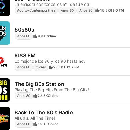
La emisora con todos los nº1 de tu vida
Adulto-Contemporânea
Anos 80
Anos 90
18.8K
89.0 FM
80s80s
Anos 80
9.9K
Online
KISS FM
Lo mejor de los 80 y los 90 hasta hoy
Anos 80
Oldies
28.1K
102.7 FM
The Big 80s Station
Playing The Big Hits From The Big City!
Anos 80
22.3K
Online
Back To The 80's Radio
All 80's, All The Time!
Anos 80
15.1K
Online