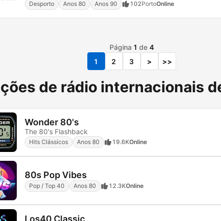
Desporto
Anos 80
Anos 90
102
Porto
Online
Página
1
de
4
1
2
3
>
>>
ções de rádio internacionais 
Wonder 80's
The 80's Flashback
Hits Clássicos
Anos 80
19.6K
Online
80s Pop Vibes
Pop / Top 40
Anos 80
12.3K
Online
Los40 Classic