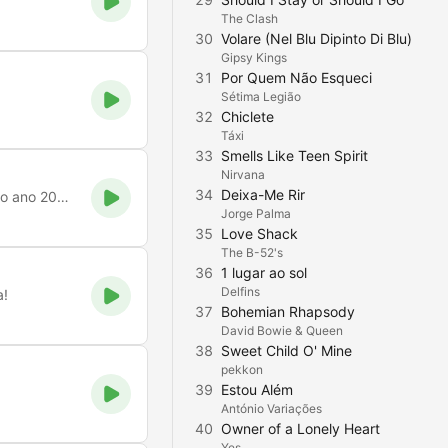
The Clash
30
Volare (Nel Blu Dipinto Di Blu)
Gipsy Kings
31
Por Quem Não Esqueci
Sétima Legião
32
Chiclete
Táxi
33
Smells Like Teen Spirit
Nirvana
34
Deixa-Me Rir
Radio Motard FM, de Motociclistas para Motociclistas desde o ano 2000!
Jorge Palma
35
Love Shack
The B-52's
36
1 lugar ao sol
Delfins
a!
37
Bohemian Rhapsody
David Bowie & Queen
38
Sweet Child O' Mine
pekkon
39
Estou Além
António Variações
40
Owner of a Lonely Heart
Yes