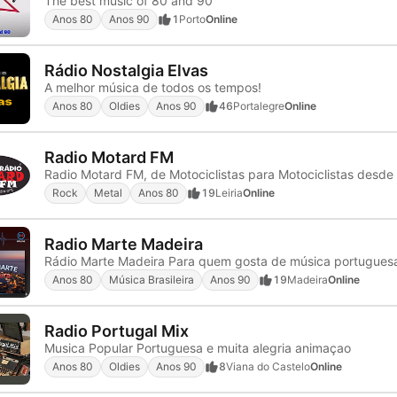
The best music of 80 and 90
Anos 80
Anos 90
1
Porto
Online
Rádio Nostalgia Elvas
A melhor música de todos os tempos!
Anos 80
Oldies
Anos 90
46
Portalegre
Online
Radio Motard FM
Rock
Metal
Anos 80
19
Leiria
Online
Radio Marte Madeira
Rádio Marte Madeira Para quem gosta de música portugues
Anos 80
Música Brasileira
Anos 90
19
Madeira
Online
Radio Portugal Mix
Musica Popular Portuguesa e muita alegria animaçao
Anos 80
Oldies
Anos 90
8
Viana do Castelo
Online