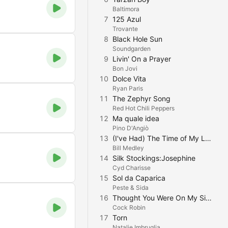
Baltimora
7
125 Azul
Trovante
8
Black Hole Sun
Soundgarden
9
Livin' On a Prayer
Bon Jovi
10
Dolce Vita
Ryan Paris
11
The Zephyr Song
Red Hot Chili Peppers
12
Ma quale idea
Pino D'Angiò
13
(I've Had) The Time of My Life
Bill Medley
14
Silk Stockings:Josephine
Cyd Charisse
15
Sol da Caparica
Peste & Sida
16
Thought You Were On My Side
Cock Robin
17
Torn
Natalie Imbruglia