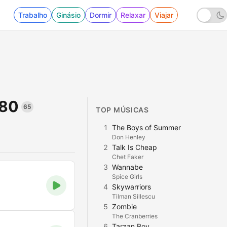
Trabalho
Ginásio
Dormir
Relaxar
Viajar
 80
65
TOP MÚSICAS
1
The Boys of Summer
Don Henley
2
Talk Is Cheap
Chet Faker
3
Wannabe
Spice Girls
4
Skywarriors
Tilman Sillescu
5
Zombie
The Cranberries
6
Tarzan Boy