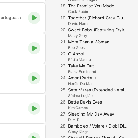
18
The Promise You Made
Cock Robin
Portuguesa
19
Together (Richard Grey Club Mix)
David Harris
20
Sweet Baby (Featuring Erykah Badu)
Macy Gray
21
More Than a Woman
Bee Gees
22
O Anzol
Rádio Macau
23
Take Me Out
Franz Ferdinand
24
Amor (Parte I)
Heróis Do Mar
25
Sete Mares (Extended version)
Sétima Legião
26
Bette Davis Eyes
Kim Carnes
27
Sleeping My Day Away
D-A-D
28
Bamboleo / Volare / Djobi Djoba / Pida Me la / Baila Me
Gipsy Kings
29
Should I Stay or Should I Go