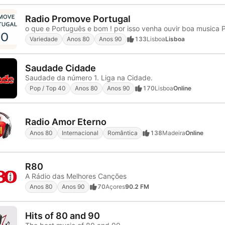
Radio Promove Portugal
o que e Português e bom ! por isso venha ouvir boa musica 
Variedade
Anos 80
Anos 90
133
Lisboa
Lisboa
Saudade Cidade
Saudade da número 1. Liga na Cidade.
Pop / Top 40
Anos 80
Anos 90
170
Lisboa
Online
Radio Amor Eterno
Anos 80
Internacional
Romântica
138
Madeira
Online
R80
A Rádio das Melhores Canções
Anos 80
Anos 90
70
Açores
90.2 FM
Hits of 80 and 90