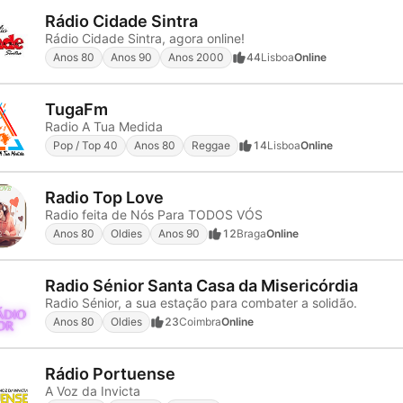
Rádio Cidade Sintra
Rádio Cidade Sintra, agora online!
Anos 80
Anos 90
Anos 2000
44
Lisboa
Online
TugaFm
Radio A Tua Medida
Pop / Top 40
Anos 80
Reggae
14
Lisboa
Online
Radio Top Love
Radio feita de Nós Para TODOS VÓS
Anos 80
Oldies
Anos 90
12
Braga
Online
Radio Sénior Santa Casa da Misericórdia
Radio Sénior, a sua estação para combater a solidão.
Anos 80
Oldies
23
Coimbra
Online
Rádio Portuense
A Voz da Invicta