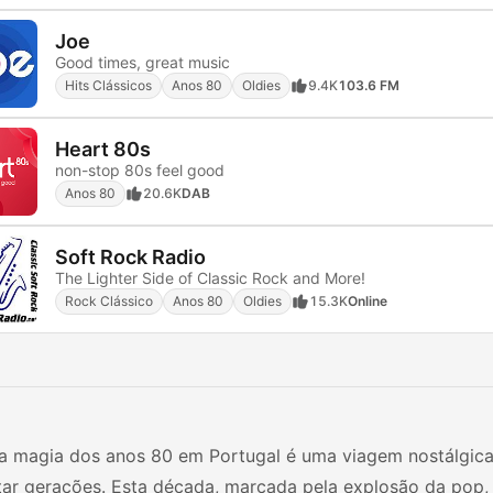
Joe
Good times, great music
Hits Clássicos
Anos 80
Oldies
9.4K
103.6 FM
Heart 80s
non-stop 80s feel good
Anos 80
20.6K
DAB
Soft Rock Radio
The Lighter Side of Classic Rock and More!
Rock Clássico
Anos 80
Oldies
15.3K
Online
 a magia dos anos 80 em Portugal é uma viagem nostálgica
tar gerações. Esta década, marcada pela explosão da pop,