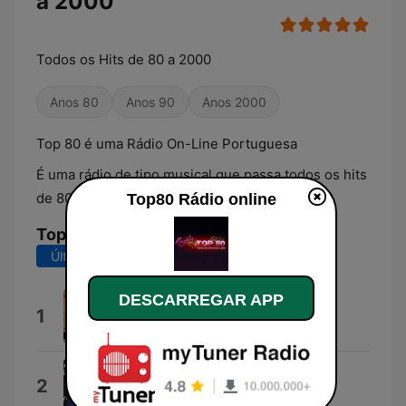
a 2000
Todos os Hits de 80 a 2000
Anos 80
Anos 90
Anos 2000
Top 80 é uma Rádio On-Line Portuguesa
É uma rádio de tipo musical que passa todos os hits
de 80 a 2000.
Top80 Rádio online
Top Músicas
Últimos 7 dias
Últimos 30 dias
DESCARREGAR APP
Kiss You All Over
1
Exile
Don't Get Me Wrong
2
Pretenders