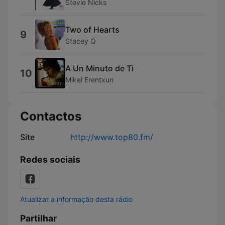
Stevie Nicks
Two of Hearts
9
Stacey Q
A Un Minuto de Ti
10
Mikel Erentxun
Contactos
Site
http://www.top80.fm/
Redes sociais
Atualizar a informação desta rádio
Partilhar