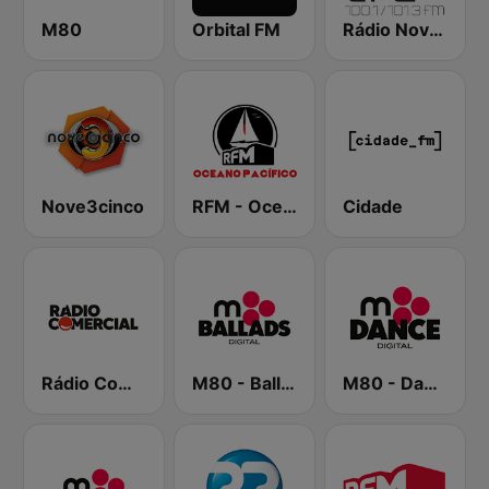
M80
Orbital FM
Rádio Nova Era
Nove3cinco
RFM - Oceano Pacífico Online
Cidade
Rádio Comercial
M80 - Ballads
M80 - Dance