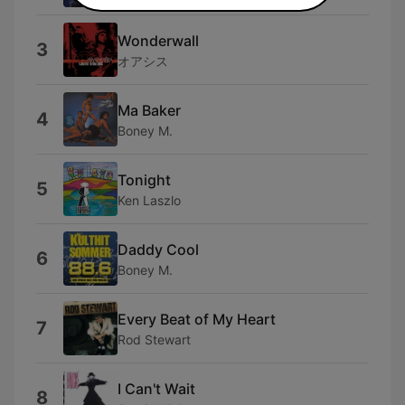
Wonderwall
3
オアシス
Ma Baker
4
Boney M.
Tonight
5
Ken Laszlo
Daddy Cool
6
Boney M.
Every Beat of My Heart
7
Rod Stewart
I Can't Wait
8