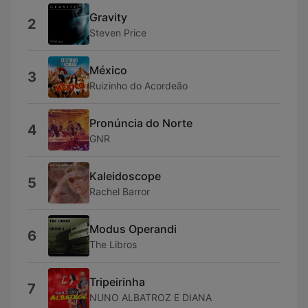
Gravity
2
Steven Price
México
3
Ruizinho do Acordeão
Pronúncia do Norte
4
GNR
Kaleidoscope
5
Rachel Barror
Modus Operandi
6
The Libros
Tripeirinha
7
NUNO ALBATROZ E DIANA