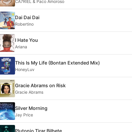
CA7RIEL & Paco Amoroso
Dai Dai Dai
Robertino
I Hate You
Ariana
This Is My Life (Bontan Extended Mix)
HoneyLuv
Gracie Abrams on Risk
Gracie Abrams
Silver Morning
Jay Price
Plutonio Tirar Bilhete