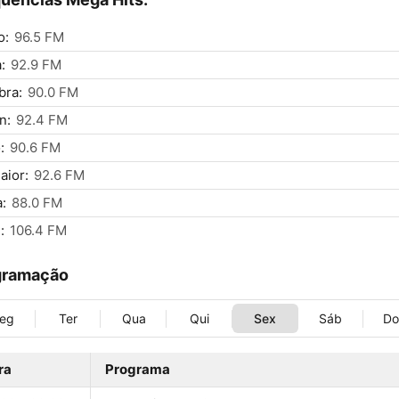
o:
96.5 FM
:
92.9 FM
bra:
90.0 FM
n:
92.4 FM
:
90.6 FM
aior:
92.6 FM
a:
88.0 FM
:
106.4 FM
gramação
eg
Ter
Qua
Qui
Sex
Sáb
D
ra
Programa