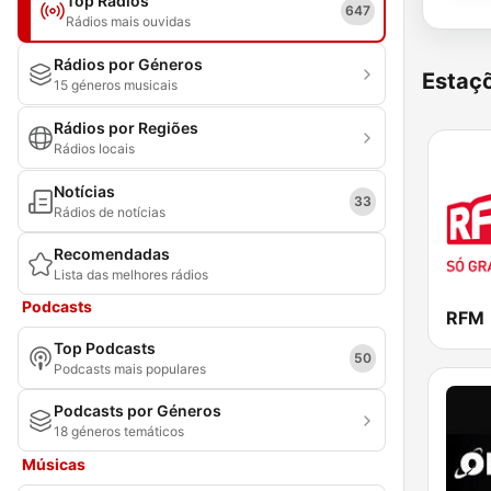
Top Rádios
647
Rádios mais ouvidas
Rádios por Géneros
Estaçõ
15 géneros musicais
Rádios por Regiões
Rádios locais
Notícias
33
Rádios de notícias
Recomendadas
Lista das melhores rádios
Podcasts
RFM
Top Podcasts
50
Podcasts mais populares
Podcasts por Géneros
18 géneros temáticos
Músicas