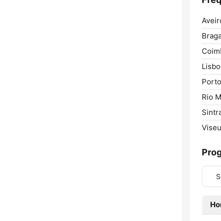
Aveir
Braga
Coim
Lisbo
Porto
Rio M
Sintr
Viseu
Pro
S
Ho