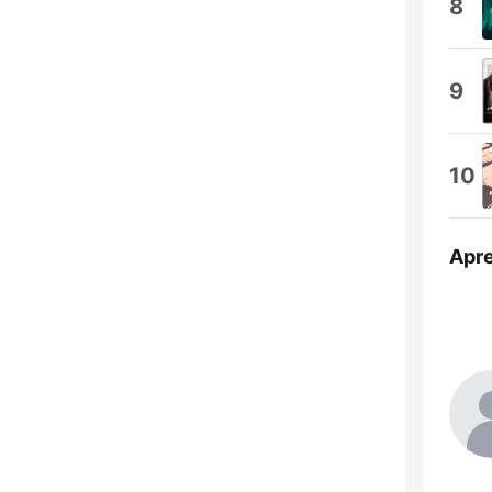
8
9
10
Apr