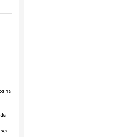
os na
ada
 seu