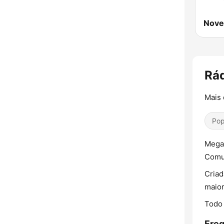
Nove
Rád
Mais 
Pop
Mega 
Comu
Criad
maior
Todo 
Freq