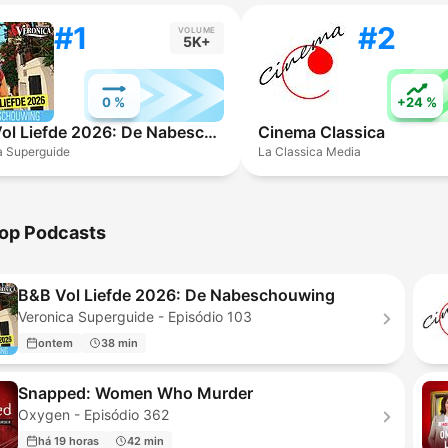
#1
#2
VOLUME
5K+
0 %
+24 %
B&B Vol Liefde 2026: De Nabeschouwing
Cinema Classica
a Superguide
La Classica Media
op Podcasts
B&B Vol Liefde 2026: De Nabeschouwing
Veronica Superguide - Episódio 103
ontem
38 min
Snapped: Women Who Murder
Oxygen - Episódio 362
há 19 horas
42 min