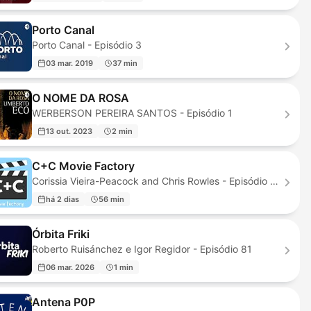
Porto Canal
Porto Canal - Episódio 3
03 mar. 2019
37 min
O NOME DA ROSA
WERBERSON PEREIRA SANTOS - Episódio 1
13 out. 2023
2 min
C+C Movie Factory
Corissia Vieira-Peacock and Chris Rowles - Episódio 234
há 2 dias
56 min
Órbita Friki
Roberto Ruisánchez e Igor Regidor - Episódio 81
06 mar. 2026
1 min
Antena P0P