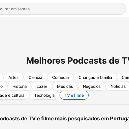
Melhores Podcasts de T
Artes
Ciência
Comédia
Crianças e família
Cri
no
História
Lazer
Músicas
Negócios
Notícias
ade e cultura
Tecnologia
TV e filme
odcasts de TV e filme mais pesquisados em Portuga