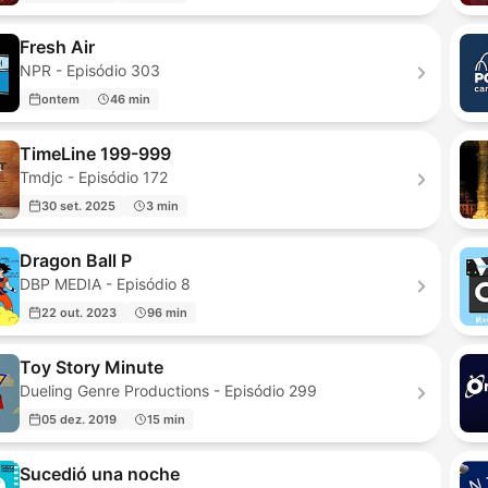
Fresh Air
NPR - Episódio 303
ontem
46 min
TimeLine 199-999
Tmdjc - Episódio 172
30 set. 2025
3 min
Dragon Ball P
DBP MEDIA - Episódio 8
22 out. 2023
96 min
Toy Story Minute
Dueling Genre Productions - Episódio 299
05 dez. 2019
15 min
Sucedió una noche