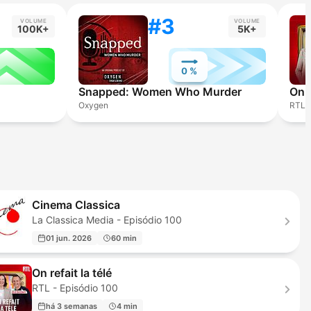
#3
VOLUME
VOLUME
100K+
5K+
0 %
Snapped: Women Who Murder
On r
Oxygen
RTL
Cinema Classica
La Classica Media - Episódio 100
01 jun. 2026
60 min
On refait la télé
RTL - Episódio 100
há 3 semanas
4 min