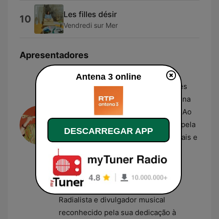
Les filles désir
10
Vendredi sur Mer
Apresentadores
Fernando Alvim
Antena 3 online
Apresentador e humorista português
que conduz o programa
Prova Oral
na
Antena 3 há mais de duas décadas. Ao
longo da sua carreira, destacou-se pela
DESCARREGAR APP
criação de diversos projetos editoriais e
eventos culturais, mantendo uma
presença constante nos meios de
comunicação nacionais.
Henrique Amaro
Radialista e divulgador musical
reconhecido pela sua dedicação à