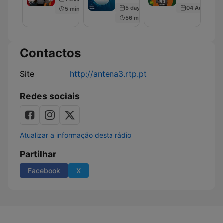
5 days ago
04 Aug 2025
5 min
56 min
Contactos
Site
http://antena3.rtp.pt
Redes sociais
Atualizar a informação desta rádio
Partilhar
Facebook
X