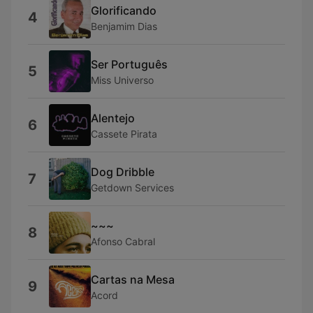
Glorificando
4
Benjamim Dias
Ser Português
5
Miss Universo
Alentejo
6
Cassete Pirata
Dog Dribble
7
Getdown Services
~~~
8
Afonso Cabral
Cartas na Mesa
9
Acord