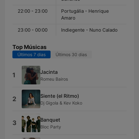
22:00 - 23:00
Portugália - Henrique
Amaro
23:00 - 00:00
Indiegente - Nuno Calado
Top Músicas
Últimos 7 dias
Últimos 30 dias
Jacinta
1
Romeu Bairos
Siente (el Ritmo)
2
Dj Gigola & Kev Koko
Banquet
3
Bloc Party