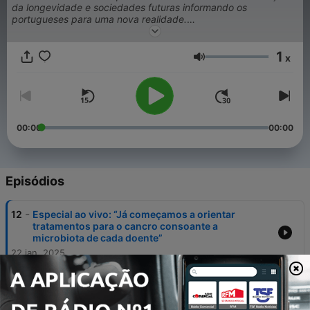
da longevidade e sociedades futuras informando os
portugueses para uma nova realidade.
Queremos viver mais mas também viver melhor.
1
Saiba mais sobre este projeto em
expresso.pt/longevidade
.
x
Volume
00:00
00:00
Episódios
-
12
Especial ao vivo: “Já começamos a orientar
tratamentos para o cancro consoante a
microbiota de cada doente”
22 jan. 2025
-
11
Especial ao vivo: Os jovens adultos e a
longevidade
26 set. 2024