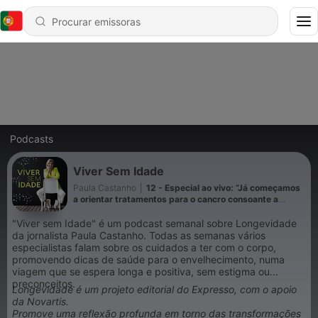
Podcasts
Viver Sem Idade
Paula Castanho
|
12 - Especial ao vivo: “Já começamos
a orientar tratamentos para o cancro consoante a
microbiota de cada doente”
"Viver sem Idade" é um podcast semanal sobre Longevidade
da jornalista Paula Castanho. Todas as semanas vários
especialistas falam sobre os cuidados a ter com o corpo,
promovendo dicas de saúde para o envelhecimento, numa
viagem que se espera longa e positiva, sem estigma ou
preconceitos.
Longevidade é um projeto editorial do Expresso, com o apoio
da Novartis.
Promove uma reflexão profunda em torno das transformações