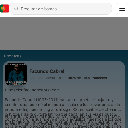
Podcasts
Facundo Cabral
Facundo Cabral
|
5 - El libro de Juan Francisco
fundacionfacundocabral.com
Facundo Cabral (1937-2011) cantautor, poeta, dibujante y
escritor que recorrió el mundo al estilo de los trovadores de la
edad media, nuestro juglar del siglo XX, imposible de obviar en
la historia de la cultura latinoamericana. En sus viajes buscó,
En 1996 la Unesco lo declaró “Mensajero Mundial de la Paz” y
como a Perón a sus nueve años, a aquellos maestros a los que
fue nominado por un grupo importante de activistas por la paz
admiraba: en Paris estuvo dos días en un bar esperando ver
para el Premio Nobel de la Paz, por su trayectoria ejemplar en