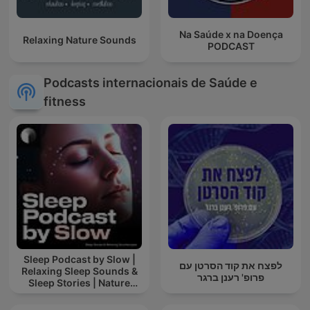
Na Saúde x na Doença
Relaxing Nature Sounds
PODCAST
Podcasts internacionais de Saúde e
fitness
Sleep Podcast by Slow |
לפצח את קוד הסרטן עם
Relaxing Sleep Sounds &
פרופ' רענן ברגר
Sleep Stories | Nature
Sound For Sleep | ASMR