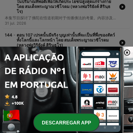
ในปริมาณที่พอดีเพื่อให้เกิดประโยชน์สูงสุดแก่ร่างกาย
โดย สมเด็จพระญาณวชิโรดม (หลวงพ่อวิริยังค์ สิรินฺธ
โร)
本集节目探讨了佛陀在悟道初期对于传播佛法的考量。内容涉及佛法深奥程度与众生理解能力之间的关系，以及关于法律、文化与修行实践的初步讨论。
31 jul. 2026
-
144
ตอน 107 เปรตนั้นมีจริง บุญเท่านั้นที่จะเป็นที่พึ่งของสัตว์
ทั้งโลกนี้และโลกหน้า โดย สมเด็จพระญาณวชิโรดม
(หลวงพ่อวิริยังค์ สิรินฺธโร)
08 mar. 2026
Mostrar mais episódios
Ver todos
Mais podcasts de Saúde e fitness
DESCARREGAR APP