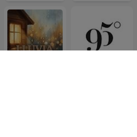
Lluvia Tranquila, Lluvia de
Fondo, Sonido de
95 degrés
Tormenta, Día Lluvioso,
Lluvia Para Soñar