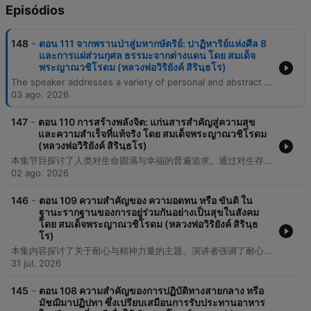
Episódios
-
148
ตอน 111 จากพรานป่าสู่มหากษัตริย์: ปาฏิหาริย์แห่งศีล 8
และการแผ่ส่วนกุศล ธรรมะจากต่างแดน โดย สมเด็จ
พระญาณวชิโรดม (หลวงพ่อวิริยังค์ สิรินฺธโร)
The speaker addresses a variety of personal and abstract themes, beginning with an introduction to a problem related to culture and S.N.R.K. The narrative touches upon experiences involving family, religious figures like priests, and the complexities of financial matters, specifically regarding money that was not considered the best. The discourse moves through reflections on past actions, the necessity of traveling to the city, and the pursuit of knowledge. The episode concludes with a repetitive emphasis on the importance of creating and applying knowledge in the world.
03 ago. 2026
-
147
ตอน 110 การสร้างพลังจิต: แก่นสารสำคัญสู่ความสุข
และความสำเร็จที่แท้จริง โดย สมเด็จพระญาณวชิโรดม
(หลวงพ่อวิริยังค์ สิรินฺธโร)
本集节目探讨了人类对生命圆满与幸福的普遍追求。通过对生存欲望、意识状态以及社会责任感的思考，内容涉及了个体在面对现实世界时的心理预期与应对方式。
02 ago. 2026
-
146
ตอน 109 ความสำคัญของ ความอดทน หรือ ขันติ ใน
ฐานะรากฐานของการอยู่ร่วมกันอย่างเป็นสุขในสังคม
โดย สมเด็จพระญาณวชิโรดม (หลวงพ่อวิริยังค์ สิรินฺธ
โร)
本集内容探讨了关于耐心与精神力量的主题。演讲者强调了耐心的三个维度，包括忍受困难、忍受劳苦以及忍受内心的痛苦。此外，内容还涉及了通过日常的学习与实践来积累知识与精神能量的过程。
31 jul. 2026
-
145
ตอน 108 ความสำคัญของการปฏิบัติทางสายกลาง หรือ
มัชฌิมาปฏิปทา ซึ่งเปรียบเสมือนการรับประทานอาหาร