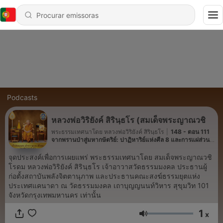
Podcasts
หลวงพ่อวิริยังค์ สิรินฺธโร (สมเด็จพระญาณวชิ
พระธรรมเทศนาโดย หลวงพ่อวิริยังค์ สิรินฺธโร
|
148 - ตอน 111
จากพรานป่าสู่มหากษัตริย์: ปาฏิหาริย์แห่งศีล 8 และการแผ่ส่วน
กุศล ธรรมะจากต่างแดน โดย สมเด็จพระญาณวชิโรดม (หลวงพ่อ
วิริยังค์ สิรินฺธโร)
จุดประสงค์เพื่อการเผยแพร่ พระธรรมเทศนาโดย สมเด็จพระญาณวชิ
โรดม หลวงพ่อวิริยังค์ สิรินฺธโร เจ้าอาวาสวัดธรรมมงคล ประธานผู้
ก่อตั้งสถาบันพลังจิตตานุภาพ และประธานคณะสงฆ์ธรรมยุตแห่ง
ประเทศแคนาดา ณ วัดธรรมมงคล เถาบุญญนนท์วิหาร สุขุมวิท 101
จังหวัดกรุงเทพมหานคร เท่านั้น
1
x
Volume