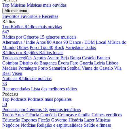
Top Músicas
Músicas mais ouvidas
Alternar tema
Favoritos
Favoritos e Recentes
Rádios
Top Rádios
Rádios mais ouvidas
647
Rádios por Géneros
15 géneros musicais
Alternativa / Indie
Anos 80
Anos 90
Dance / EDM
Local
Música do
Mundo
Oldies
Pop / Top 40
Rock
Variedade
Todos
Rádios por Regiões
Rádios locais
Todas as regiões
Açores
Aveiro
Beja
Braga
Castelo Branco
Coimbra
Distrito de Bragança
Évora
Faro
Guarda
Leiria
Lisboa
Madeira
Portalegre
Porto
Santarém
Setúbal
Viana do Castelo
Vila
Real
Viseu
Notícias
Rádios de notícias
33
Recomendadas
Lista das melhores rádios
Podcasts
Top Podcasts
Podcasts mais populares
50
Podcasts por Géneros
18 géneros temáticos
Todos
Artes
Ciência
Comédia
Crianças e família
Crimes verídicos
Educação
Esportes
Ficção
Governo
História
Lazer
Músicas
Negócios
Notícias
Religião e espiritualidade
Saúde e fitness