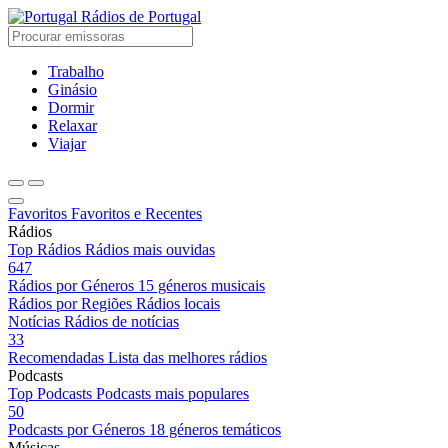
Rádios de Portugal
Trabalho
Ginásio
Dormir
Relaxar
Viajar
Favoritos
Favoritos e Recentes
Rádios
Top Rádios
Rádios mais ouvidas
647
Rádios por Géneros
15 géneros musicais
Rádios por Regiões
Rádios locais
Notícias
Rádios de notícias
33
Recomendadas
Lista das melhores rádios
Podcasts
Top Podcasts
Podcasts mais populares
50
Podcasts por Géneros
18 géneros temáticos
Músicas