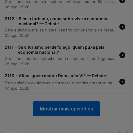
O episódio explora o impacto económico e as tendências sociais do setor dos casamentos em Portugal. Através de uma conversa sobre o potencial turístico de destinos como os Açores, Algarve e Vale do Douro, discute-se como a celebração de matrimónios, especialmente por parte de estrangeiros, impulsiona diversos subsectores da economia, desde a restauração até à organização de eventos. A análise aborda também as mudanças demográficas, como o aumento da idade média dos noivos e a evolução dos perfis sociais, contrastando com a diminuição dos casamentos católicos. O debate estende-se às novas profissões criadas pelo mercado de luxo e ao fenómeno da personalização das cerimónias.
06 ago. 2026
-
2112
Sem o turismo, como sobrevive a economia
nacional? — Debate
Este episódio analisa o atual cenário do turismo e da restauração em Portugal, abordando o abrandamento do crescimento e a distribuição desigual entre as regiões, com foco na saturação de Lisboa e Algarve. Discutem-se os desafios estruturais do setor, como a elevada mortalidade de empresas na restauração, a disparidade salarial e a necessidade urgente de subir na cadeia de valor para aumentar a margem em vez de apenas o volume. A conversa explora ainda o impacto das infraestruturas, como a situação dos aeroportos, e a importância da gestão baseada em dados e tecnologias digitais para a governação de territórios inteligentes. O debate conclui com uma reflexão sobre a necessidade de confiança institucional, simplificação regulatória e investimento estratégico para garantir a competitividade e o crescimento económico sustentável do país.
05 ago. 2026
-
2111
Se o turismo perde fôlego, quem puxa pela
economia nacional?
O episódio analisa o atual estado da economia portuguesa, focando-se no abrandamento do crescimento do setor do turismo com base em dados recentes do INE para 2025. A discussão aborda a possível saturação de destinos como Lisboa e o Algarve, a crise na restauração marcada por elevados níveis de encerramento de empresas e a problemática dos baixos salários e da baixa produtividade no setor turístico. O debate explora a necessidade de diversificação económica num contexto de conclusão dos investimentos do PRR e a busca por um modelo de turismo mais diferenciado que evite a massificação. O programa propõe uma reflexão sobre como Portugal pode manter o crescimento económico sem depender excessivamente de um setor que apresenta sinais de estagnação no ritmo de expansão.
05 ago. 2026
-
2110
Afinal quem matou Dom João VI? — Debate
Este episódio explora as incertezas e teorias em torno da morte de Dom João VI, abordando evidências arqueológicas e toxicológicas que sugerem um possível envenenamento por arsénico. A discussão percorre o contexto político entre Portugal e Brasil, analisando a estratégia de transferência da corte para o Rio de Janeiro como um movimento diplomático contra Napoleão. Além das investigações sobre o regicídio, o debate aborda a vida pessoal conturbada do monarca, os desafios da investigação criminal e a importância da ciência forense moderna na reabertura de casos históricos. O episódio também reflete sobre o legado de D. João VI e a transformação do Brasil sob sua influência.
04 ago. 2026
Mostrar mais episódios