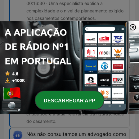
00:16:30 · Uma especialista explica a
complexidade e o nível de planeamento exigido
nos casamentos contemporâneos.
Portugal hoje acaba por ser, pela sua
promoção, por aquilo que é, por aquilo
que nós temos... Um wedding destination
tremendo.
00:39:14 · A afirmação de que Portugal se
consolidou como um destino de excelência para
casamentos internacionais.
Para mim, o casamento, o contrato
jurídico, está completamente anacrónico.
DESCARREGAR APP
01:09:01 · O advogado expressa a sua opinião
crítica sobre a atual relevância da figura jurídica
do casamento.
Nós não consultamos um advogado como