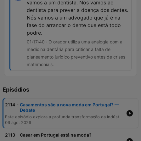
vamos a um dentista. Nós vamos ao
dentista para prever a doença dos dentes.
Nós vamos a um advogado que já é na
fase do arrancar o dente que está todo
podre.
01:17:40 · O orador utiliza uma analogia com a
medicina dentária para criticar a falta de
planeamento jurídico preventivo antes de crises
matrimoniais.
Episódios
-
2114
Casamentos são a nova moda em Portugal? —
Debate
Este episódio explora a profunda transformação da indústria de casamentos em Portugal, analisando o seu impacto económico de 900 milhões de euros e a sua evolução de um modelo tradicional para um mercado de luxo e eventos personalizados. Discutem-se as tendências demográficas, como o aumento da idade média dos noivos, e a ascensão de Portugal como um 'wedding destination' de prestígio para mercados internacionais, incluindo brasileiros e indianos. A conversa aborda ainda a crescente profissionalização do setor através de wedding planners e os desafios logísticos e jurídicos envolvidos. Desde a preservação de património histórico até às complexidades dos regimes de bens no Código Civil, o programa oferece uma visão abrangente sobre como as celebrações contemporâneas moldam a economia, o turismo e as relações sociais no país.
06 ago. 2026
-
2113
Casar em Portugal está na moda?