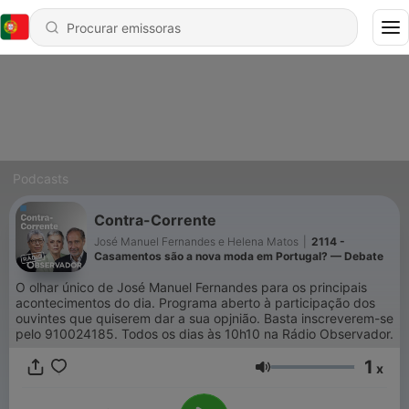
Podcasts
Contra-Corrente
José Manuel Fernandes e Helena Matos
|
2114 -
Casamentos são a nova moda em Portugal? — Debate
O olhar único de José Manuel Fernandes para os principais
acontecimentos do dia. Programa aberto à participação dos
ouvintes que quiserem dar a sua opjnião. Basta inscreverem-se
pelo 910024185. Todos os dias às 10h10 na Rádio Observador.
1
x
Volume