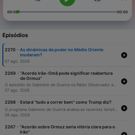
00:00
00:00
Episódios
-
2270
As dinâmicas de poder no Médio Oriente
mudaram?
07 ago. 2026
-
2269
“Acordo Irão-Omã pode significar reabertura
de Ormuz”
O episódio do Gabinete de Guerra na Rádio Observador apresenta uma análise detalhada sobre as recentes movimentações geopolíticas no Médio Oriente e o impacto do conflito entre Rússia e Ucrânia. O professor catedrático Luís Tomé discute o potencial acordo entre Irão e Omã sobre o Estreito de Hormuz, a formação de um novo pacto de defesa trilateral entre Arábia Saudita, Paquistão e Turquia, e os rumores sobre a instabilidade no regime iraniano. Além disso, aborda as acusações russas de envolvimento da NATO na guerra ucraniana e os riscos de ataques híbridos contra membros da aliança atlântica até 2029.
07 ago. 2026
-
2268
Estará "tudo a correr bem" como Trump diz?
O programa Gabinete de Guerra analisa as recentes tensões geopolíticas no Médio Oriente, focando-se no potencial acordo bilateral entre o Irão e Omã sobre o Estreito de Hormuz. A especialista em relações internacionais Ana Cavalieri discute as implicações deste acordo para a administração de Donald Trump, abordando a falta de mísseis no exército norte-americano, os desafios económicos relacionados com o preço dos combustíveis e o impacto das eleições intercalares nos Estados Unidos na estratégia de política externa. A discussão explora também o papel da Guarda Revolucionária Iraniana, as dinâmicas de influência entre Israel e Arábia Saudita e o risco de uma escalada militar que possa comprometer a segurança energética global e a liberdade de navegação em pontos estratégicos.
06 ago. 2026
-
2267
"Acordo sobre Ormuz seria vitória clara para o
Irão"