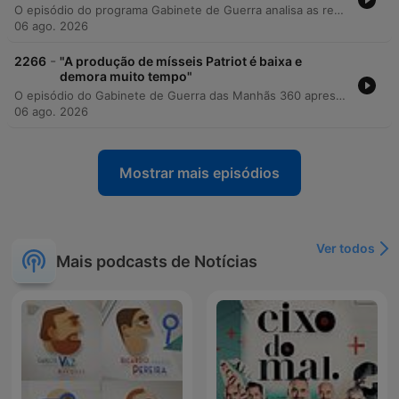
O episódio do programa Gabinete de Guerra analisa as recentes tensões geopolíticas no Médio Oriente e na Europa. A analista Helena Ferro Gouveia discute as conversações entre o Irão e Omã sobre a navegação no Estreito de Hormuz, avaliando as incertezas sobre um possível acordo e o papel da coerção psicológica iraniana contra os Estados do Golfo. O debate aborda ainda elementos ideológicos como o mahadismo e o impacto de crenças escatológicas na política externa do regime teocrático. Na segunda parte, a análise foca-se nos recentes atos de sabotagem atribuídos à Rússia em território alemão, especificamente o incidente envolvendo um avião ucraniano no aeroporto de Leipzig. A discussão explora a estratégia de guerra híbrida russa e as suas implicações para a logística europeia e para a estabilidade política da Alemanha.
06 ago. 2026
-
2266
"A produção de mísseis Patriot é baixa e
demora muito tempo"
O episódio do Gabinete de Guerra das Manhãs 360 apresenta uma análise militar detalhada com o Coronel José do Carmo sobre os conflitos atuais na Ucrânia e no Médio Oriente. A discussão aborda a escassez crítica de interceptores balísticos na Ucrânia, a exploração russa desta vulnerabilidade e as dificuldades de sanções contra componentes ocidentais em mísseis russos. O debate estende-se à instabilidade geopolítica no Irão, examinando o papel da Guarda Revolucionária nas negociações de paz e os riscos de novos acordos que possam comprometer a liberdade de navegação no Estreito de Ormuz. O analista explora as implicações das ações iranianas para o direito internacional e a segurança do comércio global.
06 ago. 2026
Mostrar mais episódios
Ver todos
Mais podcasts de Notícias