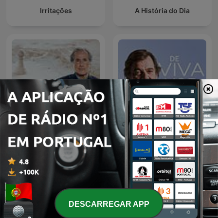
Irritações
A História do Dia
Leste/Oeste de Nuno
Miguel Sousa Tavares de
Rogeiro
Viva Voz
DESCARREGAR APP