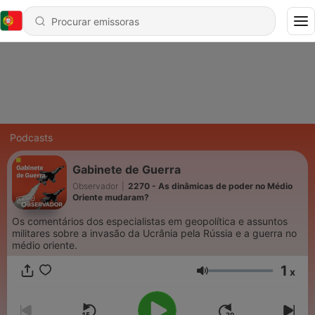
Podcasts
Gabinete de Guerra
Observador
|
2270 - As dinâmicas de poder no Médio
Oriente mudaram?
Os comentários dos especialistas em geopolítica e assuntos
militares sobre a invasão da Ucrânia pela Rússia e a guerra no
médio oriente.
1
x
Volume