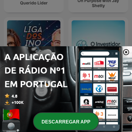
On Purpose with Jay
Querido Líder
Shetty
Liga dos Inovadores
O Investidor Inteligente
DESCARREGAR APP