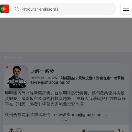
Podcasts
財經一路發
News98
|
3375 - 財經觀點｜景氣沒變！資金從集中攻擊轉
到分散配置 2026.08.07
即時國內外財經新聞評析、台股期貨盤勢解析、熱門產業發展與投
資觀察、國際股市及原物料投資趨勢。 主持人阮慕驊與各方投資好
手在【財經一路發】帶著大家悠遊投資市場。
任何合作提案請聯絡我們 : news98radio@gmail.com
Powered by
Firstory Hosting
1
x