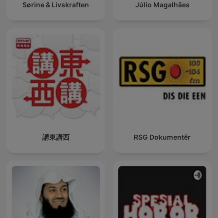
Sørine & Livskraften
Júlio Magalhães
講東講西
RSG Dokumentêr