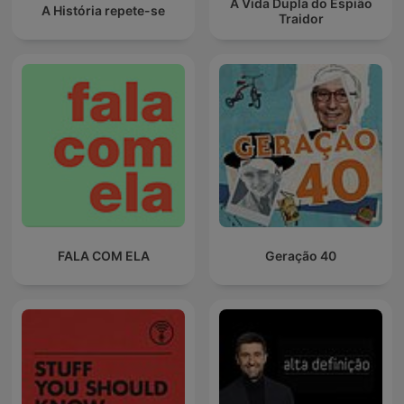
A Vida Dupla do Espião
A História repete-se
Traidor
FALA COM ELA
Geração 40