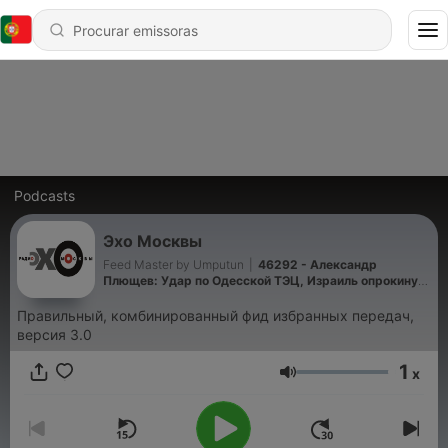
Podcasts
Эхо Москвы
Feed Master by Umputun
|
46292 - Александр
Плющев: Удар по Одесской ТЭЦ, Израиль опрокинул
Трампа, Яблоко: страсти накаляются.
Преображенский, Чижов (2026-10-08)
Правильный, комбинированный фид избранных передач,
версия 3.0
1
x
Volume