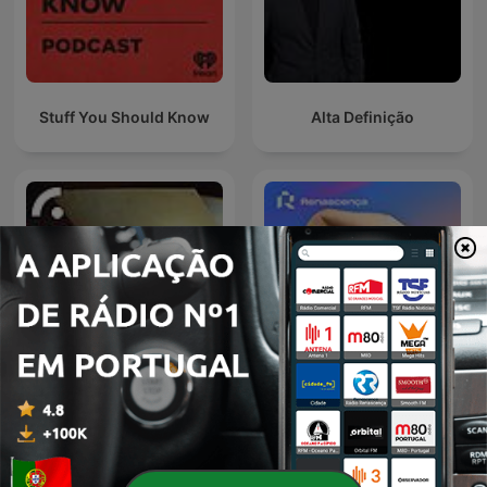
Stuff You Should Know
Alta Definição
Renascença - As pessoas
Quinta Essência
têm que se acalmar,
imediatamente!