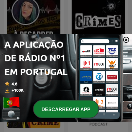
À Regarder Après Minuit,
CRIMES • Histoires Vraies
le podcast true crime
DESCARREGAR APP