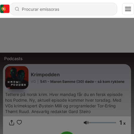
Podcasts
Krimpodden
VG
|
541 - Maren Sømme (30) døde - så kom ryktene
Tettere på norsk krim. Hver mandag får du en fersk episode
hos Podme. Ny, aktuell episode kommer hver torsdag. Med
VGs krimekspert Øystein Milli og programleder Tor-Erling
Thømt Ruud. Ansvarlig redaktør Gard Steiro
1
x
Volume