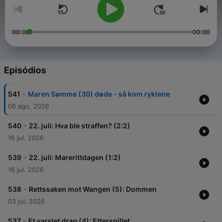
00:00
00:00
Episódios
-
541
Maren Sømme (30) døde - så kom ryktene
06 ago. 2026
-
540
22. juli: Hva ble straffen? (2:2)
16 jul. 2026
-
539
22. juli: Marerittdagen (1:2)
16 jul. 2026
-
538
Rettssaken mot Wangen (5): Dommen
03 jul. 2026
-
537
Et varslet drap (4): Etterspillet