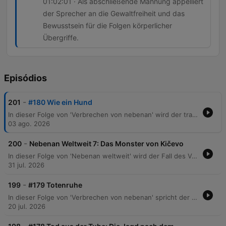
01:02:01 · Als abschließende Mahnung appelliert
der Sprecher an die Gewaltfreiheit und das
Bewusstsein für die Folgen körperlicher
Übergriffe.
Episódios
-
201
#180 Wie ein Hund
In dieser Folge von 'Verbrechen von nebenan' wird der tragische Fall von Eugenio Botnari thematisiert, der nach einem gewaltsamen Übergriff durch einen Supermarktmitarbeiter in Berlin-Lichtenberg starb. Der Bericht beschreibt Eugenios schwieriges Leben als Migrant aus Moldau und die brutale Attacke im Edeka-Markt, bei der ein Filialleiter mit Quarzhandschuhen auf ihn einschlug. Die Episode beleuchtet zudem die systematische Gewalt des Filialleiters Arne Siegfried, der Ladendiebe attackierte und dies in WhatsApp-Chats verherrlichte. Es wird die rechtliche Aufarbeitung sowie die gesellschaftspolitische Debatte um die Benennung eines Platzes nach dem Opfer diskutiert, wobei auch die Schwierigkeiten bei der statistischen Erfassung politisch motivierter rechter Gewalt thematisiert werden.
03 ago. 2026
-
200
Nebenan Weltweit 7: Das Monster von Kičevo
In dieser Folge von 'Nebenan weltweit' wird der Fall des Verschwindens und Mordes an Mitra Simianoska in Nordmazedonien besprochen. Der Journalist Vlado Taneski spielt eine zentrale Rolle bei der Aufdeckung der Tat, nachdem die Polizei zunächst keine Hinweise auf ein Verbrechen fand. Die Ermittlungen enthüllen eine Eskalation einer Mordserie in Kitschevo, bei der auch weitere Frauen zum Opfer wurden. Schließlich entlarvt sich der Journalist Vlado Taneski selbst als das „Monster von Kitschewo“, nachdem DNA-Spuren ihn mit den Morden in Verbindung brachten. Die Folge behandelt zudem das mysteriöse Ende des Täters, der nach seiner Festnahme unter ungeklärten Umständen in seiner Gefängniszelle ertrunken wurde.
31 jul. 2026
-
199
#179 Totenruhe
In dieser Folge von 'Verbrechen von nebenan' spricht der Host mit dem Bestatter Louis Bauer über die Arbeit hinter den Kulissen einer Beerdigung und die Entmystifizierung des Todes. Die Erzählung führt durch erschütternde Kriminalfälle, beginnend mit dem Verschwinden des elfjährigen Renate Böhm im Jahr 1965 in Görlitz, dessen Ermittlungen auf einen nekrophilen Täter lenkten. Zudem beleuchtet die Episode den grausamen Leichenraub in Buttenheim aus dem Jahr 1999, bei dem eine 14-Jährige entweiht wurde. Die Diskussion vertieft sich in die rechtliche Problematik, Verstorbene als 'Sache' zu behandeln, sowie in die psychologischen Auswirkungen dieser Verbrechen auf Hinterbliebene und Bestatter.
20 jul. 2026