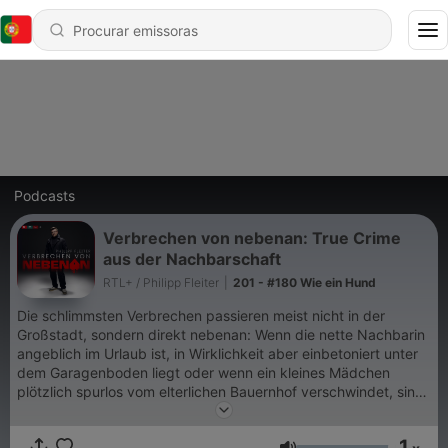
Podcasts
Verbrechen von nebenan: True Crime
aus der Nachbarschaft
RTL+ / Philipp Fleiter
|
201 - #180 Wie ein Hund
Die schlimmsten Verbrechen passieren meist nicht in der
Großstadt, sondern direkt nebenan: Wenn die nette Nachbarin
angeblich im Urlaub ist, in Wirklichkeit aber einbetoniert unter
dem Garagenboden liegt oder wenn ein kleines Mädchen
plötzlich spurlos vom elterlichen Bauernhof verschwindet, sind
das Fälle die man nie vergisst. Der Radiojournalist Philipp
Fleiter spricht mit verschiedenen Gästen im Interview über die
1