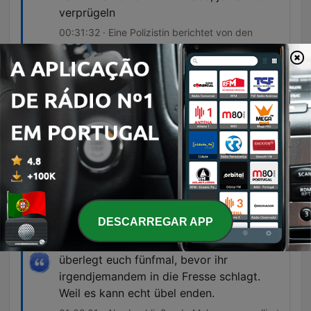
verprügeln
00:31:32 · Eine Polizistin berichtet von den
Inhalten der WhatsApp-Chats, die eine gezielte
Suche nach Opfern für Gewaltakte belegen.
Im Juli 2025 zählt das Team bundesweit
bis zu diesem Zeitpunkt 203 Opfer,
darunter auch Eugenio Botnari. In der
Statistik der Behörden sind es knapp halb
so viele, nämlich 117.
00:53:14 · Hier wird die massive Differenz
zwischen den Zahlen unabhängiger Recherchen
und den offiziellen Behördenstatistiken
DESCARREGAR APP
aufgezeigt.
überlegt euch fünfmal, bevor ihr
irgendjemandem in die Fresse schlagt.
Weil es kann echt übel enden.