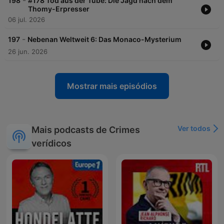
-
198
#178 Tod aus der Tube: Die Jagd nach dem
Thomy-Erpresser
06 jul. 2026
-
197
Nebenan Weltweit 6: Das Monaco-Mysterium
26 jun. 2026
Mostrar mais episódios
Ver todos
Mais podcasts de Crimes
verídicos