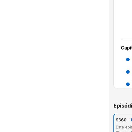
Capí
Episód
-
9660