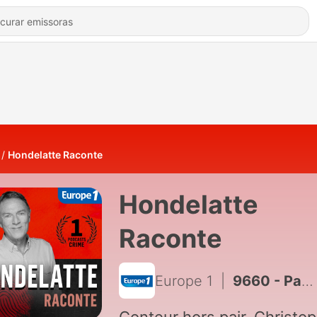
Hondelatte Raconte
Hondelatte
Raconte
Europe 1
|
9660 - Pascal Nawrocki, le prix d’une trahison - Le récit [1/2]