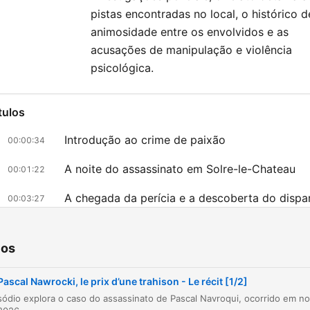
pistas encontradas no local, o histórico d
animosidade entre os envolvidos e as
acusações de manipulação e violência
psicológica.
tulos
Introdução ao crime de paixão
00:00:34
A noite do assassinato em Solre-le-Chateau
00:01:22
A chegada da perícia e a descoberta do dispa
00:03:27
O depoimento de Vincent e as pistas sobre o
00:05:25
histórico da vítima
ios
A investigação sobre Thomas e a motivação p
00:07:36
ciúmes
Pascal Nawrocki, le prix d’une trahison - Le récit [1/2]
O interrogatório de Thomas e o álibi televisivo
00:10:14