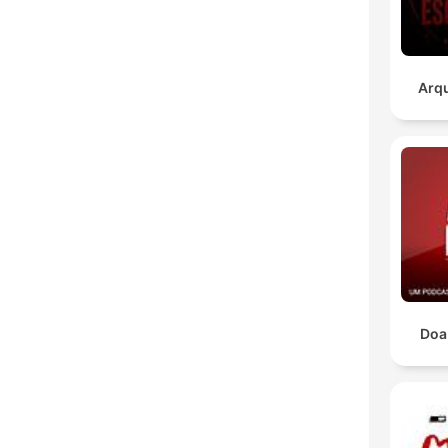
Arqu
Doa