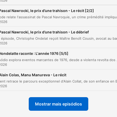
 2026
O depoimento de Laura e as acusações de
Pascal Nawrocki, le prix d’une trahison - Le récit [2/2]
00:13:24
manipulação
 2026
lique num capítulo para ir diretamente ao momento no episódio.
aques
Pascal Nawrocki, le prix d’une trahison - Le débrief
 2026
Bon, c'est un coup de fusil de chasse.
00:03:38 · O médico legista identifica o tipo de arma utilizada
Hondelatte raconte : L'année 1976 [5/5]
crime durante a perícia no corpo.
Este episódio explora eventos marcantes de 1976, desde a violenta revolta do
2026
Ele se passava todo o tempo com uma acheta sobre
Alain Colas, Manu Manureva - Le récit
ele.
2026
00:05:46 · O irmão da vítima relata que Pascal andava sempr
armado nos últimos tempos.
Mostrar mais episódios
A jalousia, então, como moteur de esse crime? Isso é
já visto.