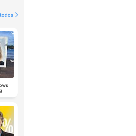
 todos
e
nows
g