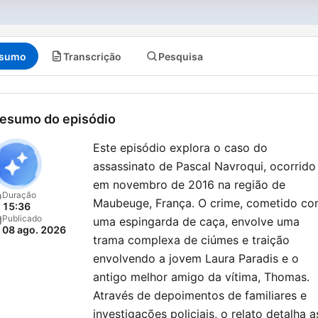
Pour en savoir plus, rende
vous sur votre application
Apple podcasts.
sumo
Transcrição
Pesquisa
esumo do episódio
Este episódio explora o caso do
assassinato de Pascal Navroqui, ocorrido
em novembro de 2016 na região de
Duração
Maubeuge, França. O crime, cometido c
15:36
Publicado
uma espingarda de caça, envolve uma
08 ago. 2026
trama complexa de ciúmes e traição
envolvendo a jovem Laura Paradis e o
antigo melhor amigo da vítima, Thomas.
Através de depoimentos de familiares e
investigações policiais, o relato detalha a