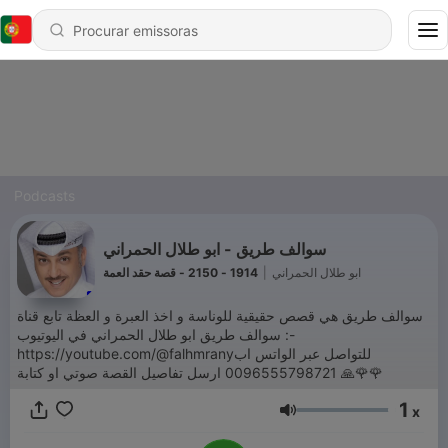
Podcasts
سوالف طريق - ابو طلال الحمراني
1914 - 2150 - قصة حقد العمة
|
ابو طلال الحمراني
سوالف طريق هي قصص حقيقية للوناسة و اخذ العبرة و العظة تابع قناة
سوالف طريق ابو طلال الحمراني في اليوتيوب :-
https://youtube.com/@falhmranyللتواصل عبر الواتس اب
0096555798721 ارسل تفاصيل القصة صوتي او كتابة 🙏🌹🌹
1
x
Volume