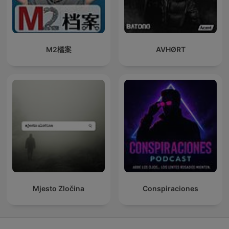
M2檔案
AVHØRT
Mjesto Zločina
Conspiraciones