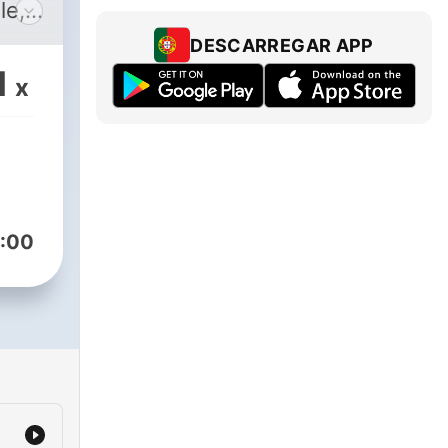
e, il
es et
DESCARREGAR APP
es
1
x
t
nt le
us
nce
:00