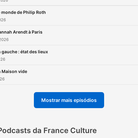
2026
 monde de Philip Roth
2026
annah Arendt à Paris
 2026
 gauche : état des lieux
026
a Maison vide
026
Mostrar mais episódios
Podcasts da France Culture