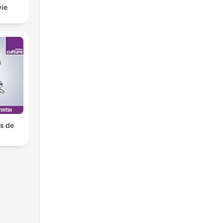
vie
s de