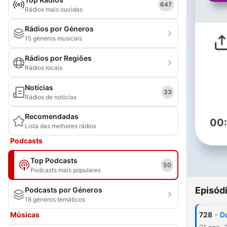
647
Rádios mais ouvidas
Rádios por Géneros
15 géneros musicais
Rádios por Regiões
Rádios locais
Notícias
33
Rádios de notícias
Recomendadas
00
Lista das melhores rádios
Podcasts
Top Podcasts
50
Podcasts mais populares
Episód
Podcasts por Géneros
18 géneros temáticos
-
Músicas
728
D