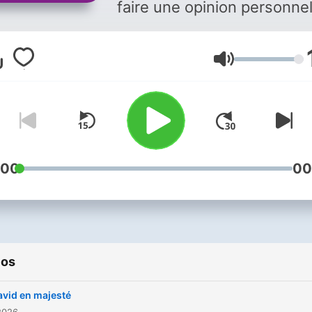
faire une opinion personnell
faut être éclairé par d'autr
écouter silencieusement d
Volume
conversations qui prennen
leur temps et problématise
monde. Vous aimez ce
podcast ? Pour écouter to
les épisodes sans limite,
rendez-vous sur
Radio Fra
:00
00
ios
avid en majesté