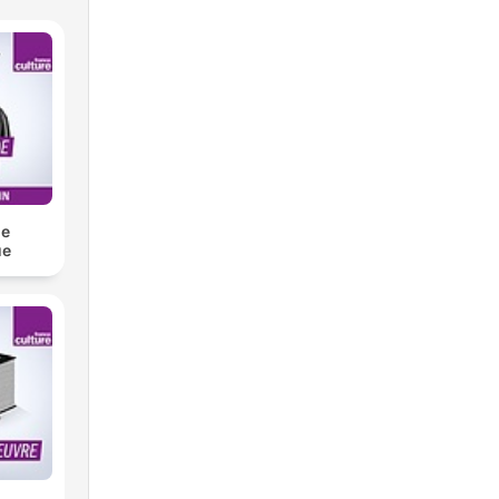
de
ue