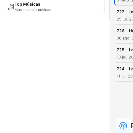
01 ago. 
Top Músicas
Músicas mais ouvidas
-
727
Le
25 jul. 
-
726
H
08 ago.
-
725
La
18 jul. 2
-
724
L
11 jul. 2