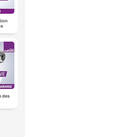
tion
ue
e des