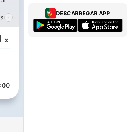
sur
DESCARREGAR APP
1
x
ur
:00