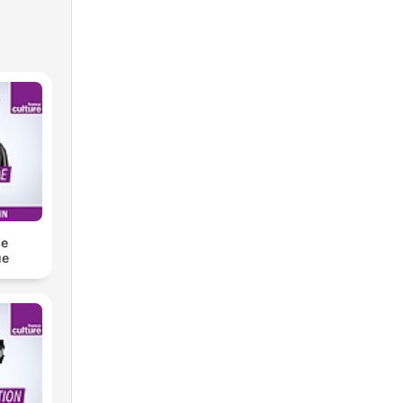
de
ue