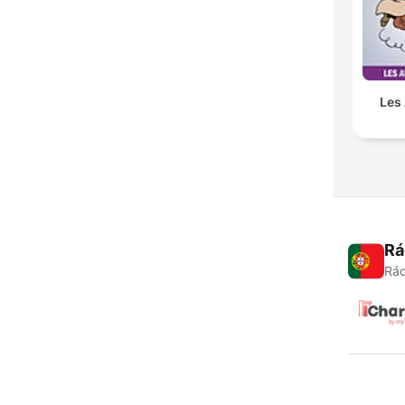
Les
Rá
Rád