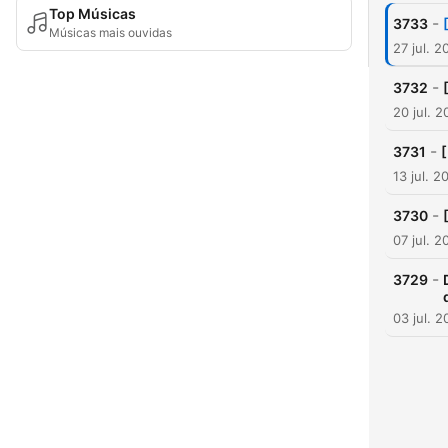
Top Músicas
-
3733
Músicas mais ouvidas
27 jul. 2
-
3732
20 jul. 
-
3731
[
13 jul. 2
-
3730
07 jul. 2
-
3729
03 jul. 