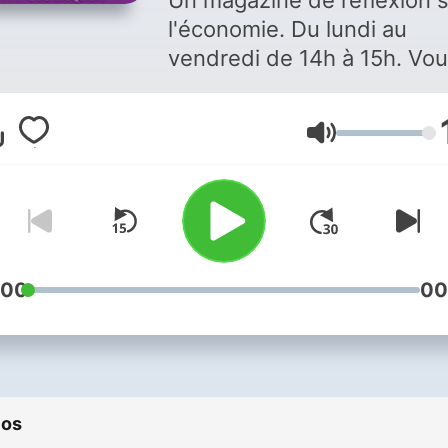
Un magazine de réflexion 
l'économie. Du lundi au
vendredi de 14h à 15h. Vous
aimez ce podcast ? Pour
écouter tous les épisodes
Volume
sans limite, rendez-vous s
Radio France
:00
00
ios