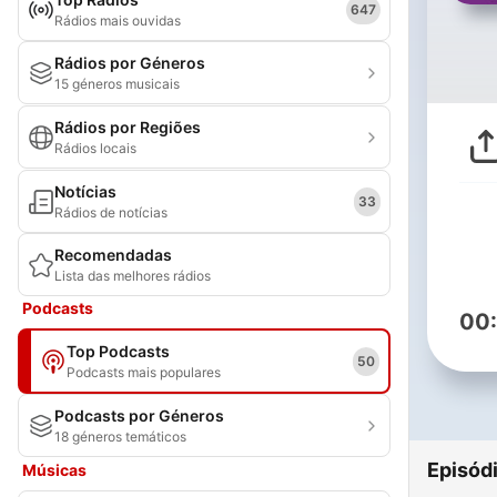
647
Rádios mais ouvidas
Rádios por Géneros
15 géneros musicais
Rádios por Regiões
Rádios locais
Notícias
33
Rádios de notícias
Recomendadas
Lista das melhores rádios
Podcasts
00
Top Podcasts
50
Podcasts mais populares
Podcasts por Géneros
18 géneros temáticos
Episód
Músicas