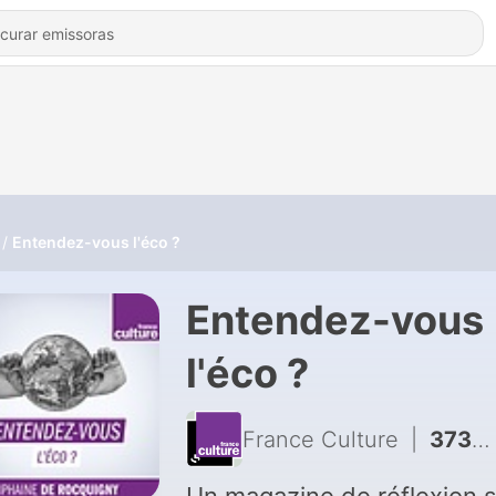
Entendez-vous l'éco ?
Entendez-vous
l'éco ?
France Culture
|
3733 - [BEST OF] Nancy Fraser et le travail du “care”