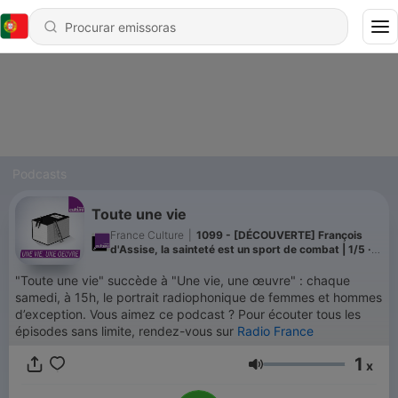
Podcasts
Toute une vie
France Culture
|
1099 - [DÉCOUVERTE] François
d'Assise, la sainteté est un sport de combat | 1/5 ·
Mettre la barre haut
"Toute une vie" succède à "Une vie, une œuvre" : chaque
samedi, à 15h, le portrait radiophonique de femmes et hommes
d’exception. Vous aimez ce podcast ? Pour écouter tous les
épisodes sans limite, rendez-vous sur
Radio France
1
x
Volume