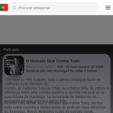
Podcasts
O Homem Que Comia Tudo
Ricardo Dias Felner
|
109 - Os mais ouvidos de 2026:
Gosta de pão com manteiga? Se calhar é melhor
repensar esse prazer
Com dois ou três truques, toda a gente consegue fazer os
melhores ovos mexidos do
mundo, as melhores batatas fritas ou o melhor bife. Às vezes, a
diferença entre uma comida sublime e comida má está só na
quantidade de manteiga, na variedade da batata ou no
momento em que pomos o sal no bife.
Ricardo Dias Felner, aka O Homem que Comia Tudo, diz-lhe
tudo sobre cozinha e restaurantes no podcast mais saboroso
do Expresso. Novos episódios todas as quintas-feiras.