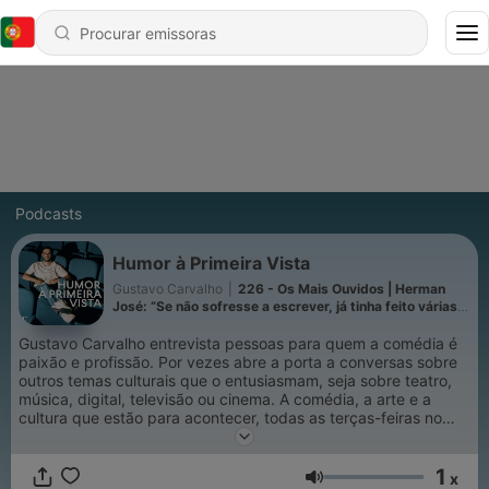
Podcasts
Humor à Primeira Vista
Gustavo Carvalho
|
226 - Os Mais Ouvidos | Herman
José: “Se não sofresse a escrever, já tinha feito várias
peças de teatro”
Gustavo Carvalho entrevista pessoas para quem a comédia é
paixão e profissão. Por vezes abre a porta a conversas sobre
outros temas culturais que o entusiasmam, seja sobre teatro,
música, digital, televisão ou cinema. A comédia, a arte e a
cultura que estão para acontecer, todas as terças-feiras no
Humor À Primeira Vista.
1
x
Volume