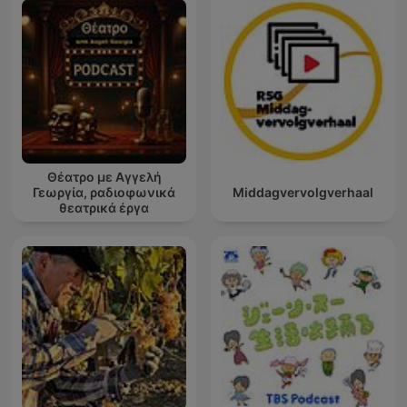
Θέατρο με Αγγελή
Γεωργία, ραδιοφωνικά
Middagvervolgverhaal
θεατρικά έργα