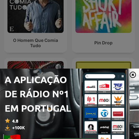
O Homem Que Comia
Pin Drop
Tudo
Bn
Audiolibros Por qué leer