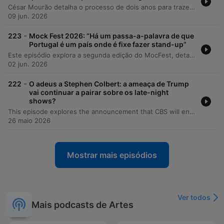
César Mourão detalha o processo de dois anos para trazer Jerry Seinfeld a Portugal para o festival Comédia à La Carte Fest, abordando desde as negociações e desafios financeiros até a afinidade artística entre o humor do grupo e o estilo do comediante. O episódio explora a estratégia do festival em atrair público internacional para Lisboa e a diversidade da sua programação. O convidado reflete ainda sobre a incerteza de futuras edições, comparando novos projetos a 'mochilas' que surgem espontaneamente. A conversa aborda também suas influências artísticas, a relação com o formato de stand-up e reflexões sobre a percepção de qualidade através de conceitos de Seinfeld.
09 jun. 2026
-
223
Mock Fest 2026: “Há um passa-a-palavra de que
Portugal é um país onde é fixe fazer stand-up”
Este episódio explora a segunda edição do MocFest, detalhando a expansão dos palcos em Lisboa, a curadoria de comediantes nacionais e internacionais e a importância do festival como uma vitrine para novos talentos. Os convidados discutem a logística de trazer grandes nomes ao país e a criação de um ecossistema de stand-up em Portugal. A conversa aborda ainda os bastidores do festival, relembrando histórias engraçadas de edições passadas, e analisa o crescimento do mercado de comédia em Lisboa, incluindo a coexistência com novos festivais e os desafios de sustentabilidade financeira do evento.
02 jun. 2026
-
222
O adeus a Stephen Colbert: a ameaça de Trump
vai continuar a pairar sobre os late-night
shows?
This episode explores the announcement that CBS will end The Late Show with Stephen Colbert in May of next year, marking the end of the late-night format on the network. The discussion examines the potential political and financial motivations behind this decision, including the impact of the Paramount Global and Skydance Media merger and the political tension between Colbert and Donald Trump. The analysis also considers the broader decline of traditional late-night television in the face of rising competition from YouTube, podcasts, and social media platforms like Instagram.
26 maio 2026
Mostrar mais episódios
Ver todos
Mais podcasts de Artes