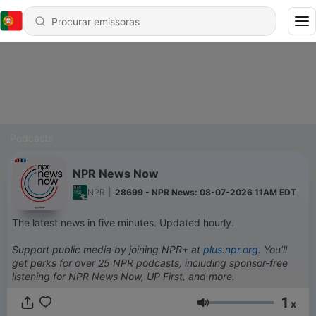
Podcasts
NPR News Now
NPR
|
28699 - NPR News: 08-07-2026 11AM EDT
The latest news in five minutes. Updated hourly.
Support public media by joining NPR+ at
plus.npr.org
. You’ll
get perks for over 25 NPR podcasts, including sponsor-free
listening for NPR News Now, UP First, and more.
1
x
Volume