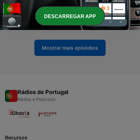
12 jul. 2026
-
101
Paulo Portas sobre decisão do Supremo dos
DESCARREGAR APP
EUA: “Não pode haver bebés apátridas”
05 jul. 2026
Mostrar mais episódios
Rádios de Portugal
Rádios e Podcasts
Recursos