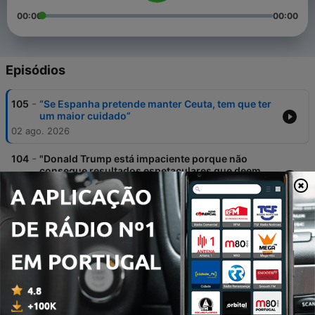
00:00
00:00
Episódios
-
105
“Se Espanha pretende manter Ceuta, tem que ter
um maior cuidado”
02 ago. 2026
-
104
"Donald Trump está impaciente porque não
consegue resultados espetaculares que deem
para fazer um post"
26 jul. 2026
-
103
Paulo Portas: “A América, que foi um farol do
espírito liberal, está transformada num regime
perigoso”
18 jul. 2026
-
102
“Houve um dano na confiança do sistema de
correção dos exames nacionais”