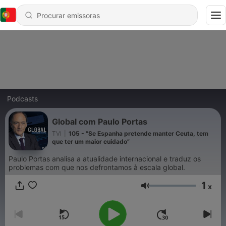
Podcasts
Global com Paulo Portas
TVI
|
105 - “Se Espanha pretende manter Ceuta, tem
que ter um maior cuidado”
Paulo Portas analisa a atualidade internacional e traduz os
problemas com que nos defrontamos à escala global.
1
x
Volume