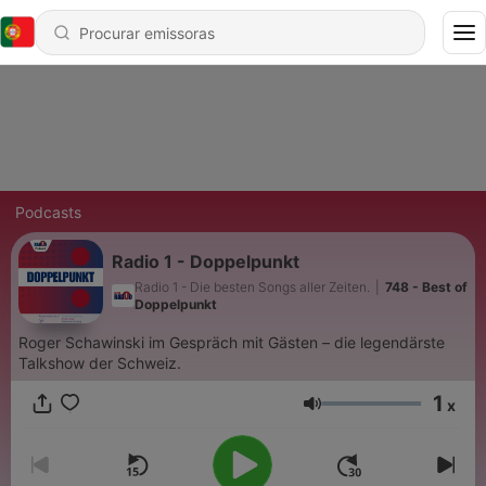
Podcasts
Radio 1 - Doppelpunkt
Radio 1 - Die besten Songs aller Zeiten.
|
748 - Best of
Doppelpunkt
Roger Schawinski im Gespräch mit Gästen – die legendärste
Talkshow der Schweiz.
1
x
Volume