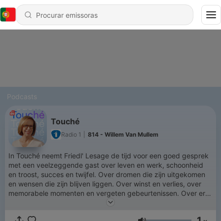
Podcasts
Touché
Radio 1
|
814 - Willem Van Mullem
In Touché neemt Friedl' Lesage de tijd voor een goed gesprek
met een veelzeggende gast over leven en werk, schoonheid
en troost, succes en twijfel. Over dromen die zijn uitgekomen
en wensen die zijn blijven liggen. Over winst en verlies, over
memorabele momenten en vergeten gebeurtenissen. Over eros
en thanatos. Over de dingen die het leven de moeite waard
maken. Kortom, over alles wat een mens kan raken. De muziek,
1