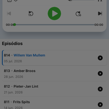
x
gekozen door de gast zelf, is hierbij de toegangspoort.
Volume
00:00
00:00
Episódios
-
814
Willem Van Mullem
05 jul. 2026
-
813
Amber Broos
28 jun. 2026
-
812
Pieter-Jan Lint
21 jun. 2026
-
811
Frits Spits
14 jun. 2026