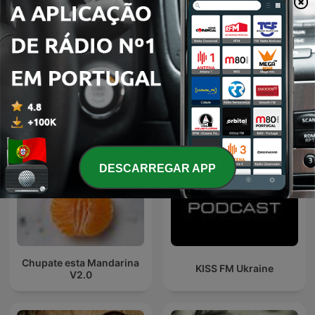
Hardtonic's Reverse Bass
Adam Beyer presents
Hardstyle Frenchcore
Drumcode
Podcast
Podcasts internacionais de Músicas
DESCARREGAR APP
Chupate esta Mandarina
KISS FM Ukraine
V2.0