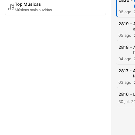
-
2820
Top Músicas
Músicas mais ouvidas
06 ago.
-
2819
05 ago.
-
2818
04 ago.
-
2817
A
t
03 ago.
-
2816
30 jul. 