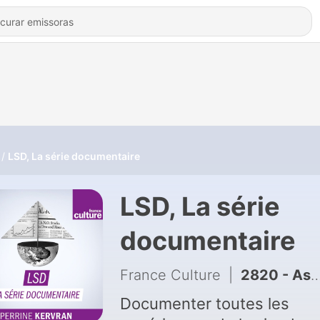
LSD, La série documentaire
LSD, La série
documentaire
France Culture
|
2820 - Astrologie : le charme discret du rideau de fumée 4/4 : La bonne presse de la rubrique astro
Documenter toutes les