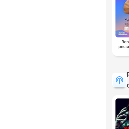
Ren
pess
im