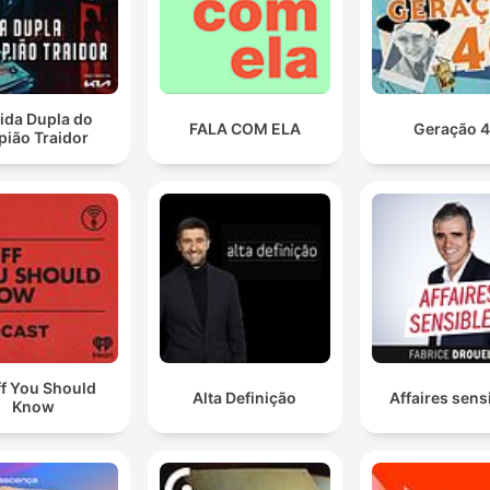
ida Dupla do
FALA COM ELA
Geração 
pião Traidor
ff You Should
Alta Definição
Affaires sens
Know