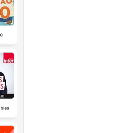
40
ibles