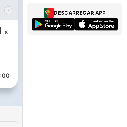
DESCARREGAR APP
1
x
te,
nce
:00