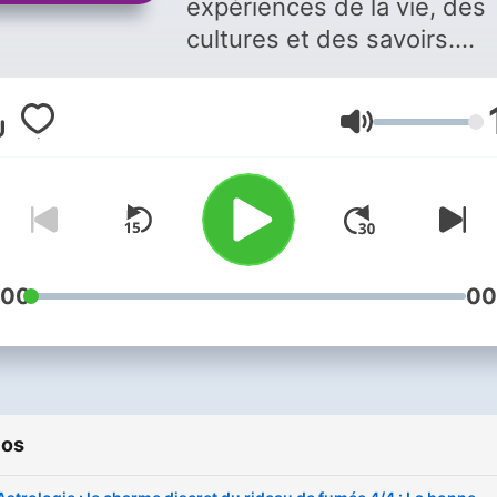
expériences de la vie, des
cultures et des savoirs.
Chaque semaine, un grand
thème en quatre épisodes,
Volume
autonomes et
complémentaires. Vous aimez
ce podcast ? Pour écouter
tous les épisodes sans limi
rendez-vous sur
Radio Fra
:00
00
ios