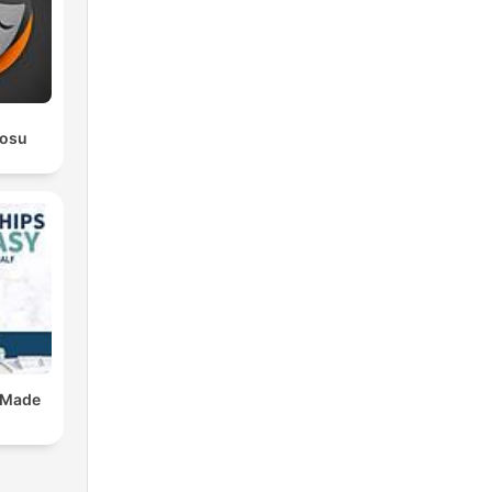
rosu
 Made