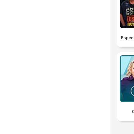
Espen
C