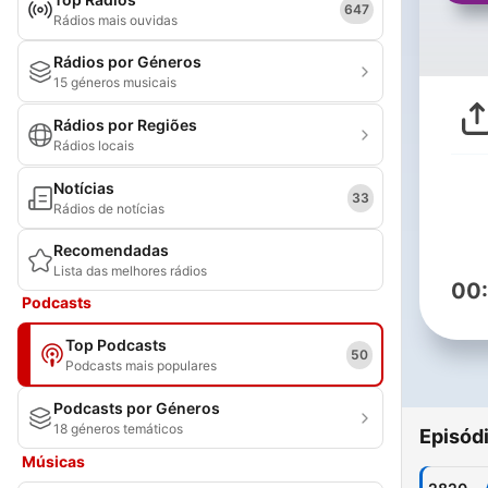
647
Rádios mais ouvidas
Rádios por Géneros
15 géneros musicais
Rádios por Regiões
Rádios locais
Notícias
33
Rádios de notícias
Recomendadas
Lista das melhores rádios
00
Podcasts
Top Podcasts
50
Podcasts mais populares
Podcasts por Géneros
18 géneros temáticos
Episód
Músicas