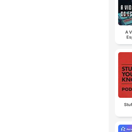
A V
Es
Stu