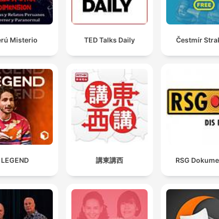
rú Misterio
TED Talks Daily
Čestmír Stra
LEGEND
講東講西
RSG Dokume