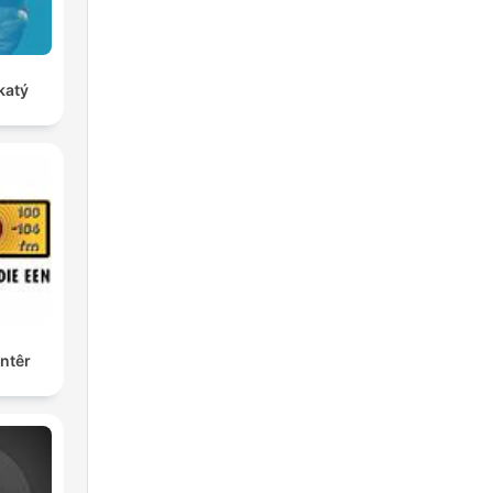
katý
ntêr