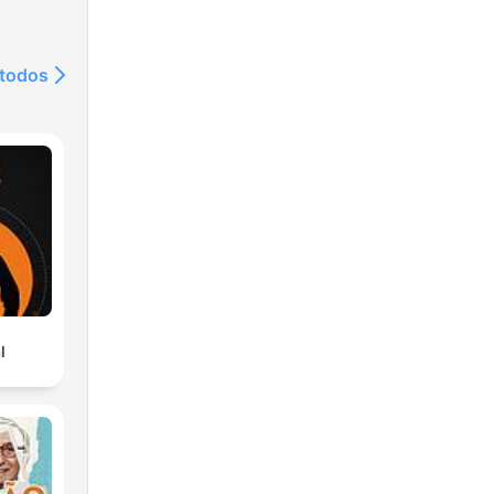
 todos
l