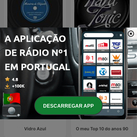
Hardtonic's Reverse Bass
TSF - Memória de Elefante
Hardstyle Frenchcore
- Podcast
Podcast
DESCARREGAR APP
Vidro Azul
O meu Top 10 do anos 90