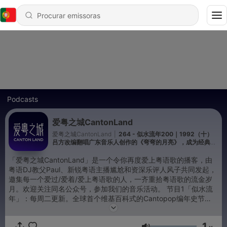
Podcasts
爱粤之城CantonLand
爱粤之城CantonLand
|
264 - 似水流年200｜1992（十）
吕方改编翻唱广东音乐人创作的《弯弯的月亮》，成为经典代
表作
「爱粤之城CantonLand」是一个令你再度爱上粤语歌的播客，由
粤语DJ教父Paul、新锐粤语主播尴尬和资深乐评人风子共同发起，
邀集每一个爱过/爱着/爱上粤语歌的人，一齐重拾粤语歌的流金岁
月。欢迎关注同名公众号，参加我们的音乐活动。 节目1「似水流
年」：每周二更新。全球首个维基百科式的Cantopop编年史节
目，由跨世代主播Paul与尴尬对谈，讲述百年粤语歌的前世今生。
节目2「一生所爱」：周五更新。Paul与嘉宾亲密倾谈，讲述他/她
1