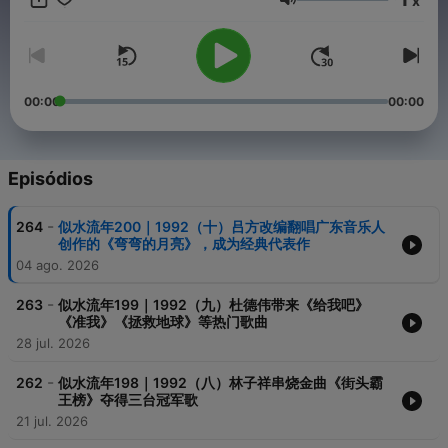
x
喜爱的粤语歌和背后的情感故事，特邀两岸三地音乐人、创作人、
Volume
传媒人等跨界嘉宾，敞开心扉，重拾记忆，倾出他/她的一生所爱。
00:00
00:00
Episódios
-
264
似水流年200｜1992（十）吕方改编翻唱广东音乐人
创作的《弯弯的月亮》，成为经典代表作
04 ago. 2026
-
263
似水流年199｜1992（九）杜德伟带来《给我吧》
《准我》《拯救地球》等热门歌曲
28 jul. 2026
-
262
似水流年198｜1992（八）林子祥串烧金曲《街头霸
王榜》夺得三台冠军歌
21 jul. 2026