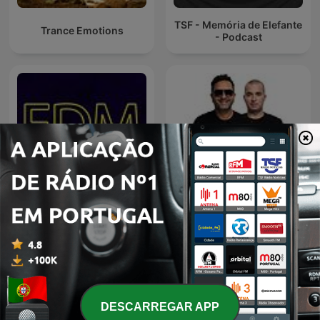
TSF - Memória de Elefante
Trance Emotions
- Podcast
EDM Radio Show
RFM - Fridayboyz
DESCARREGAR APP