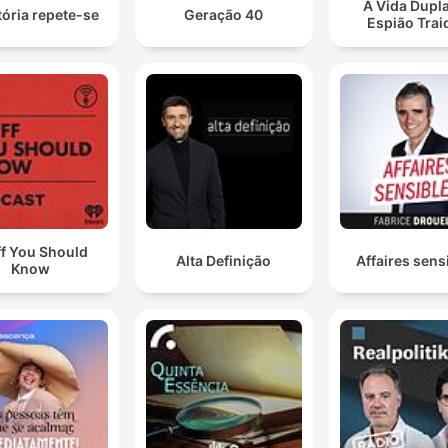
A Vida Dupl
tória repete-se
Geração 40
00:23:19 · Il explique les raisons profondes qui l'ont poussé à
Espião Trai
quitter son poste de fonctionnaire.
ff You Should
Alta Definição
Affaires sens
Know