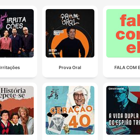
alimentaire.
on a toujours de la frustration quand on est quand
même porteur des insignes de l'État, porteur d'un
uniforme, et se faire chahuter, se faire malmener par
quelqu'un qui lui est en infraction.
00:14:18 · L'intervenant exprime le sentiment d'impuissance
ressenti par les agents de l'État face à la désobéissance.
Irritações
Prova Oral
FALA COM 
L'OFB est devenu le poil à gratter de notre agricultur
quelque part.
00:16:30 · Il décrit la perception négative et l'hostilité que l'Of
français de la biodiversité suscite auprès du monde agricole.
Ce constat d'impuissance et d'inefficacité, il se tradui
par un ras-le-bol un peu des collègues souvent. Et pu
chez moi, il s'est traduit tout simplement par l'aband