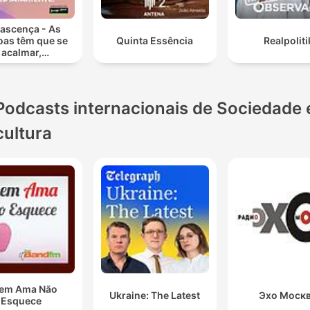
ascença - As
oas têm que se
Quinta Essência
Realpoliti
acalmar,
ediatamente!
Podcasts internacionais de Sociedade 
cultura
em Ama Não
Ukraine: The Latest
Эхо Моск
Esquece