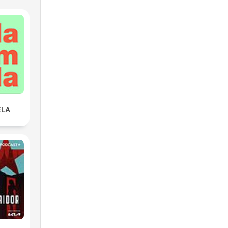
ELA
e
fice
t
is
on.