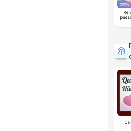
Ren
pess
im
Qu