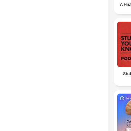
A His
Stu