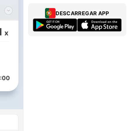
DESCARREGAR APP
1
x
ur
:00