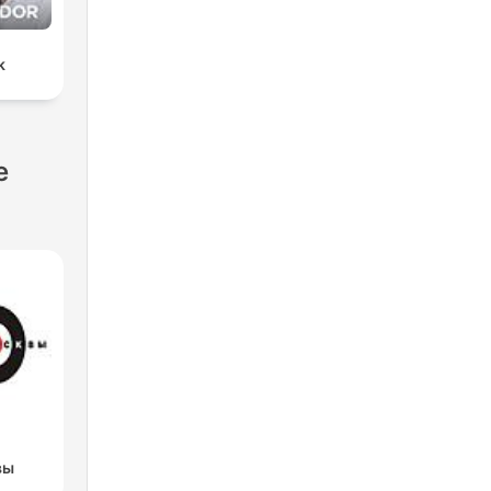
k
e
вы