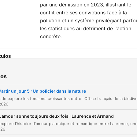
par une démission en 2023, illustrant le
conflit entre ses convictions face à la
pollution et un système privilégiant parfo
les statistiques au détriment de l'action
concrète.
tulos
Tensions et blocages de l'OFB par les agricult
00:00:01
ios
Missions et rôle de l'Office français de la
00:01:56
biodiversité
Partir un jour 5 : Un policier dans la nature
Témoignage de Stéphane Regazzoni : une carr
00:03:39
sous tension
2026
Tensions et violences lors des contrôles
00:13:47
L'amour sonne toujours deux fois : Laurence et Armand
Engagement personnel et pollution des rivière
00:17:28
026