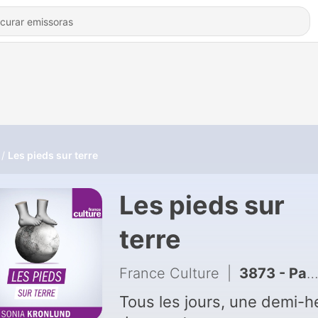
Les pieds sur terre
Les pieds sur
terre
France Culture
|
3873 - Partir un jour 5 : Un policier dans la nature
Tous les jours, une demi-h