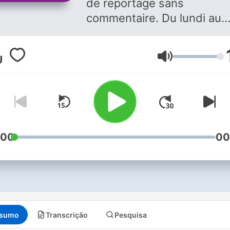
de reportage sans
commentaire. Du lundi au
vendredi, de 13h30 à 14h Vous
aimez ce podcast ? Pour
Volume
écouter tous les épisodes
sans limite, rendez-vous s
Radio France
:00
00
sumo
Transcrição
Pesquisa