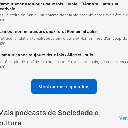
Démission et nouvelle vie
'amour sonne toujours deux fois : Daniel, Éléonore, Lætitia et
00:23:19
’écrivain
lique num capítulo para ir diretamente ao momento no episódio.
2026
aques
L'amour sonne toujours deux fois : Romain et Julia
une des autres causes, c'est toute cette accumulatio
2026
de réglementation, de surtransposition de normes, de
normes environnementales, et tous les contrôles qui 
L'amour sonne toujours deux fois : Alice et Louis
découlent.
00:00:29 · Un agriculteur explique les raisons de la colère et 
2026
blocage des bureaux de l'OFB.
Mostrar mais episódios
Si on les élimine, eux, vous enlevez l'insectivore, vous
enlevez celui qui mange l'insectivore, donc vous
enlevez le prédateur, et à la fin, le plus grand des
prédateurs, vous enlèverez l'homme.
Mais podcasts de Sociedade e
Ver
00:05:53 · L'ancien agent explique l'importance cruciale de la
cultura
biodiversité et des insectes pour l'équilibre de la chaîne