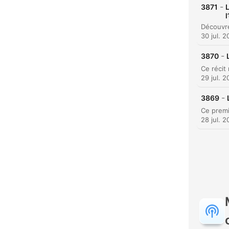
-
3871
L
l
C
30 jul. 
Dest
-
3870
29 jul. 
-
3869
28 jul. 