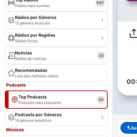
647
Rádios mais ouvidas
Rádios por Géneros
15 géneros musicais
Rádios por Regiões
Rádios locais
Notícias
33
Rádios de notícias
Recomendadas
Lista das melhores rádios
00
Podcasts
Top Podcasts
50
Podcasts mais populares
Podcasts por Géneros
18 géneros temáticos
Re
Músicas