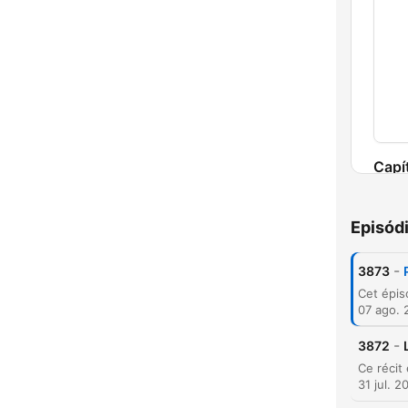
Capí
Episód
-
3873
07 ago. 
-
3872
31 jul. 2