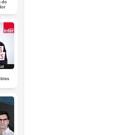
a do
dor
ibles