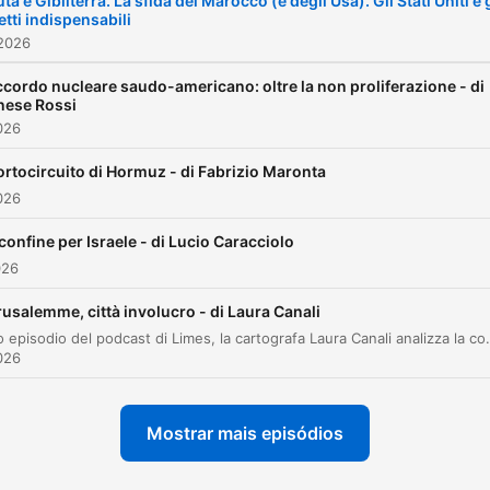
ta e Gibilterra. La sfida del Marocco (e degli Usa). Gli Stati Uniti e g
etti indispensabili
piattaforme streaming.
 2026
ccordo nucleare saudo-americano: oltre la non proliferazione - di
nese Rossi
2026
cortocircuito di Hormuz - di Fabrizio Maronta
2026
confine per Israele - di Lucio Caracciolo
026
usalemme, città involucro - di Laura Canali
In questo episodio del podcast di Limes, la cartografa Laura Canali analizza la complessa struttura urbana, politica e amministrativa di Gerusalemme. Attraverso una lente geografica, l'episodio esplora la divisione tra Gerusalemme Est e Ovest, l'impatica presenza della barriera di separazione e le implicazion
2026
Mostrar mais episódios