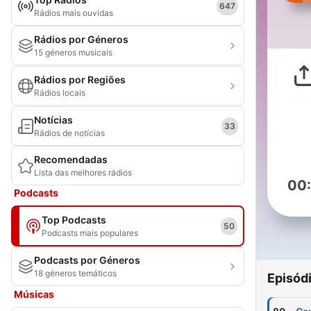
647
Rádios mais ouvidas
Rádios por Géneros
15 géneros musicais
Rádios por Regiões
Rádios locais
Notícias
33
Rádios de notícias
Recomendadas
Lista das melhores rádios
00
Podcasts
Top Podcasts
50
Podcasts mais populares
Podcasts por Géneros
18 géneros temáticos
Episód
Músicas