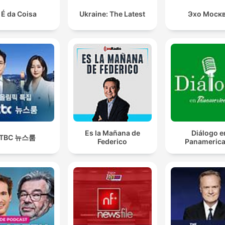
 É da Coisa
Ukraine: The Latest
Эхо Моск
Es la Mañana de
Diálogo e
JTBC 뉴스룸
Federico
Panameric