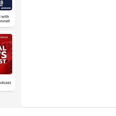
 with
nnell
odcast