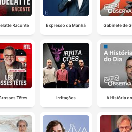
elatte Raconte
Expresso da Manhã
Gabinete de G
Grosses Têtes
Irritações
A História do