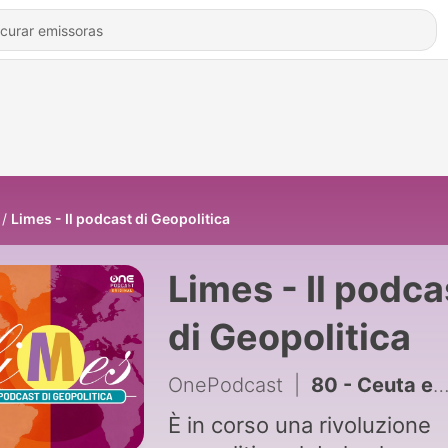
Limes - Il podcast di Geopolitica
Limes - Il podca
di Geopolitica
OnePodcast
|
80 - Ceuta e Gibilterra. La sfida del Marocco (e degli Usa). Gli Stati Uniti e gli Stretti indispensabili
È in corso una rivoluzione