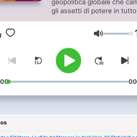
geopolitica globale che ca
gli assetti di potere in tutto 
mondo. Il podcast di Limes
rivista italiana di geopolitic
Volume
diretta da Lucio Caracciolo,
permette di seguirne in te
reale lo svolgimento,
illuminando aree di crisi, g
in corso o in preparazione,
competizioni strategiche,
:00
00
economiche e tecnologiche
punto di vista dei protagoni
Ogni settimana, il giovedì
mattina, un nuovo
ios
appuntamento sul sito e su
app di Limes e sulle