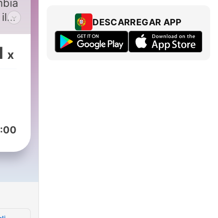
mbia
il
DESCARREGAR APP
 -
a
1
x
 vi
mpo
uerre
:00
 dal
sti.
lla