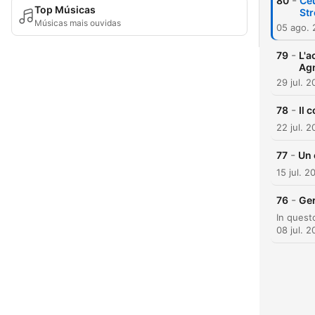
-
80
Ceu
Top Músicas
Str
Músicas mais ouvidas
05 ago.
-
79
L'a
Ag
29 jul. 
-
78
Il 
22 jul. 
-
77
Un 
15 jul. 2
-
76
Ger
08 jul. 