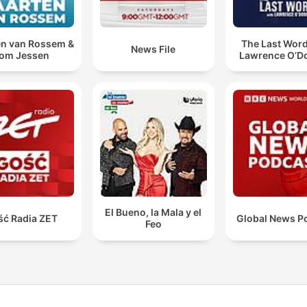
n van Rossem &
The Last Word
News File
om Jessen
Lawrence O’Do
El Bueno, la Mala y el
ść Radia ZET
Global News P
Feo