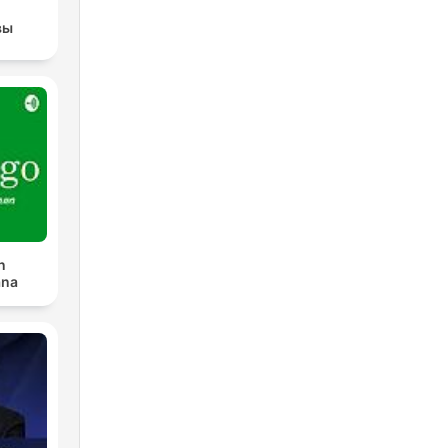
вы
n
ana