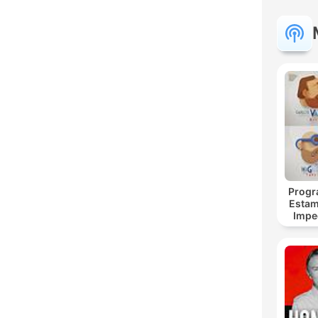
Progr
Estam
Impe