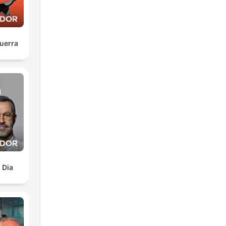
uerra
 Dia