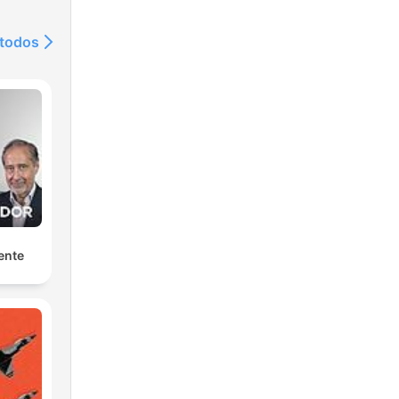
 todos
ente