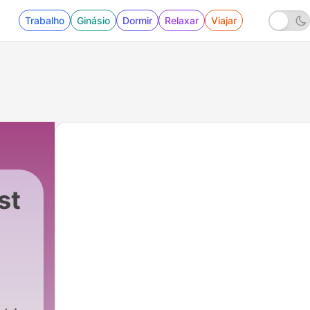
Trabalho
Ginásio
Dormir
Relaxar
Viajar
st