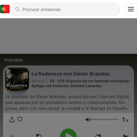
Podcasts
La Radioteca con Dieter Brandau
esRadio
|
25 - 5/5-El precio de ser honrado en España:
Epílogo con Federico Jiménez Losantos
Un podcast de Dieter Brandau, producido por Libertad Digital,
que apuesta por un periodismo sereno y comprometido. Sin
prisas, pero con una causa: la verdad y la libertad en España.
1
x
Volume