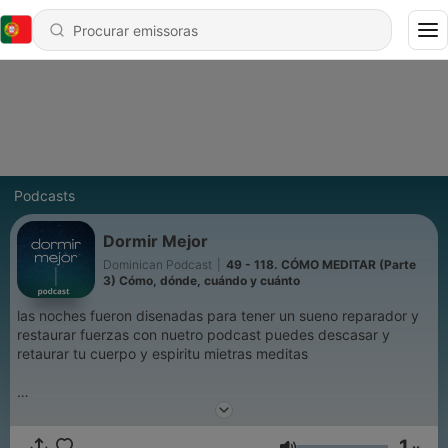
Podcasts
Dormir Mejor
Dominican Podcast
|
49 - 118. CÓMO MEDITAR (Parte
3) Cómo, dónde, cuándo y cuánto
las noches fueron disenadas para tener un sueno reparador y
restaurar fuerzas con nuetro podcast puedes descasar y
retaurar tu cuerpo y espiritu mietras meditas
1