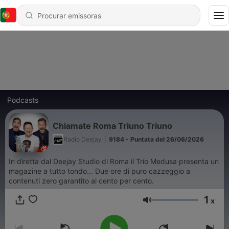
Podcasts
Chiamate Roma Triuno Triuno
Radio Deejay
|
9184 - Puntata del 26/06/2026
In diretta dal Deejay Studio di Roma il Trio Medusa presenta un
magazine a tutto tondo... Due ore di puro cazzeggio a
contenuti zero garantito al cento per cento.
1
x
Volume