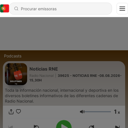
Podcasts
Noticias RNE
Radio Nacional
|
39625 - NOTICIAS RNE -08.08.2026-
15,30H
Toda la información nacional, internacional y deportiva en los
diversos boletines informativos de las diferentes cadenas de
Radio Nacional.
1
x
Volume