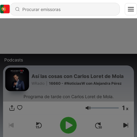
Podcasts
Así las cosas con Carlos Loret de Mola
WRadio
|
16660 - #NoticiasW con Alejandra Pérez
Programa de tarde con Carlos Loret de Mola.
1
x
Volume