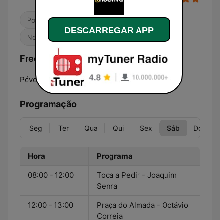
Pop / Top 40
Adulto-Contemporânea
DESCARREGAR APP
Notícias
Frequências Rádio Onda Viva:
Póvoa de Varzim:
96.1 FM
Programação
Seg
Ter
Qua
Qui
Sex
Sáb
Dom
Hora
Programa
08:00 - 12:00
Toca a Pedir - Joaquim
Senra
12:00 - 13:00
Praça do Almada - Octávio
Correia