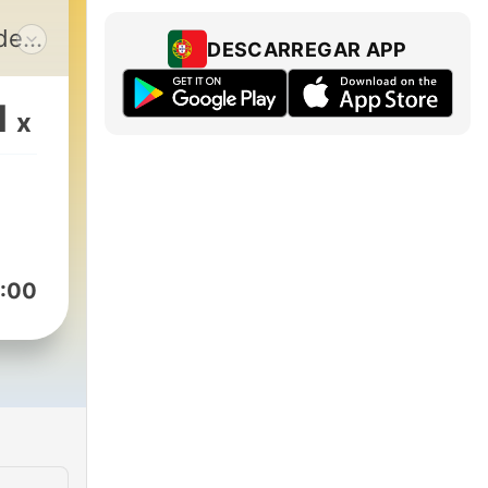
DESCARREGAR APP
s
bem?
1
x
e
dcast
da
e
 um
:00