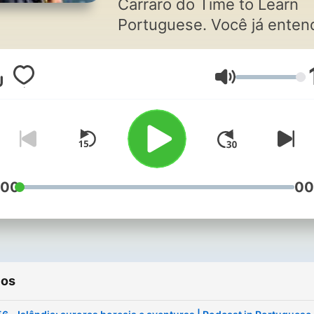
Carraro do Time to Learn
Portuguese. Você já entende
um pouco o português ma
ainda não consegue falar 
Volume
Ou não entende tudo o qu
brasileiros falam? Este po
vai te ajudar a melhorar em
todas as áreas do estudo 
língua portuguesa para qu
você comece a falar como
:00
00
brasileiro(a)!
ios