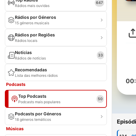
647
Rádios mais ouvidas
Rádios por Géneros
15 géneros musicais
Rádios por Regiões
Rádios locais
Notícias
33
Rádios de notícias
Recomendadas
Lista das melhores rádios
00
Podcasts
Top Podcasts
50
Podcasts mais populares
Podcasts por Géneros
18 géneros temáticos
Episód
Músicas