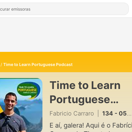
Time to Learn Portuguese Podcast
Time to Learn
Portuguese
Podcast
Fabricio Carraro
|
134 - 056 - Islândia: auroras boreais e aventuras | Podcast in Portuguese
E aí, galera! Aqui é o Fabríc