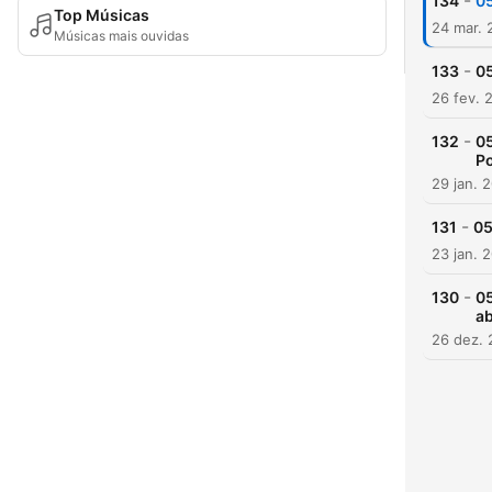
-
134
05
Top Músicas
24 mar. 
Músicas mais ouvidas
-
133
05
26 fev. 
-
132
05
P
29 jan. 
-
131
05
23 jan. 
-
130
05
ab
26 dez.