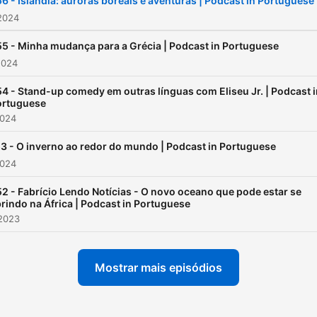
6 - Islândia: auroras boreais e aventuras | Podcast in Portuguese
2024
5 - Minha mudança para a Grécia | Podcast in Portuguese
2024
4 - Stand-up comedy em outras línguas com Eliseu Jr. | Podcast i
ortuguese
2024
3 - O inverno ao redor do mundo | Podcast in Portuguese
2024
2 - Fabrício Lendo Notícias - O novo oceano que pode estar se
rindo na África | Podcast in Portuguese
 2023
Mostrar mais episódios