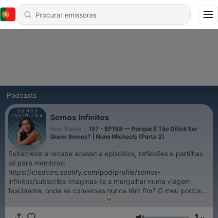
Podcasts
Somos Infinitos
Noor Palma
|
157 - EP158 — Porque É Tão Difícil Ser
Quem Somos? | Nuno Michaels (Parte 2)
Subscreve e recebe acesso a episódios, reflexões e partilhas
só para membros:
https://creators.spotify.com/pod/profile/somos-
infinitos/subscribe Imaginas-te a mergulhar numa viagem
fascinante, onde as conversas nunca têm fim? O meu podcast
é um convite para uma conversa infinita com pessoas que
nunca acabam. Sou apaixonada por explorar o potencial
1