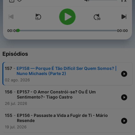
x
humano em todas as suas nuances. Em cada episódio,
Volume
mergulhamos em diálogo profundos e inspiradores com
pessoas que nos desafiam a olhar para além do óbvio e a
expandir os nossos horizontes pelas diversas dimensões
humanas.
00:00
00:00
Episódios
-
157
EP158 — Porque É Tão Difícil Ser Quem Somos? |
Nuno Michaels (Parte 2)
02 ago. 2026
-
156
EP157 - O Amor Constrói-se? Ou É Um
Sentimento?- Tiago Castro
26 jul. 2026
-
155
EP156 - Passaste a Vida a Fugir de Ti - Mário
Resende
19 jul. 2026